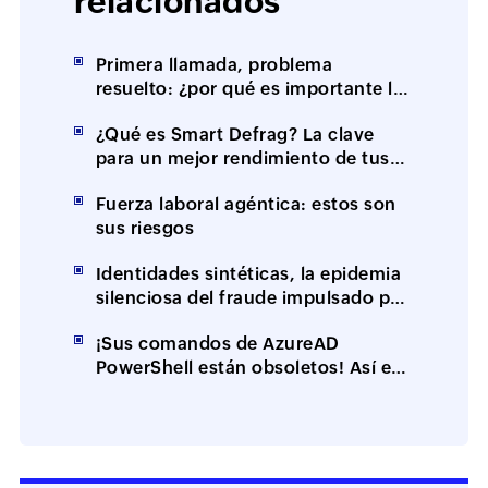
relacionados
Primera llamada, problema
resuelto: ¿por qué es importante la
resolución en el primer contacto
¿Qué es Smart Defrag? La clave
(FCR)?
para un mejor rendimiento de tus
equipos
Fuerza laboral agéntica: estos son
sus riesgos
Identidades sintéticas, la epidemia
silenciosa del fraude impulsado por
IA
¡Sus comandos de AzureAD
PowerShell están obsoletos! Así es
cómo puede mantener funcionales
sus scripts