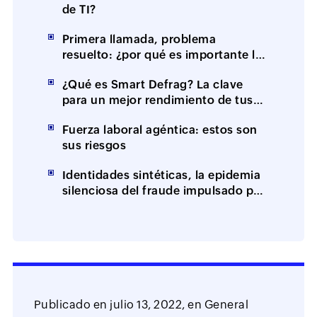
de TI?
Primera llamada, problema
resuelto: ¿por qué es importante la
resolución en el primer contacto
¿Qué es Smart Defrag? La clave
(FCR)?
para un mejor rendimiento de tus
equipos
Fuerza laboral agéntica: estos son
sus riesgos
Identidades sintéticas, la epidemia
silenciosa del fraude impulsado por
IA
Publicado en
julio 13, 2022,
en
General