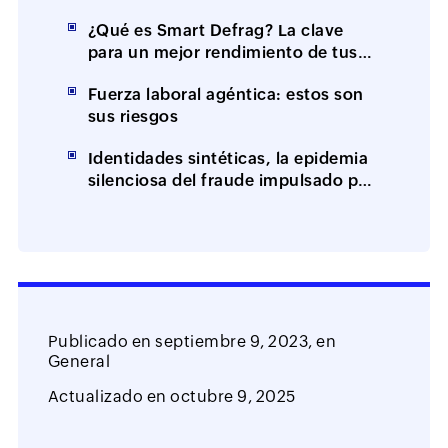
resolución en el primer contacto
¿Qué es Smart Defrag? La clave
(FCR)?
para un mejor rendimiento de tus
equipos
Fuerza laboral agéntica: estos son
sus riesgos
Identidades sintéticas, la epidemia
silenciosa del fraude impulsado por
IA
Publicado en
septiembre 9, 2023,
en
General
Actualizado en
octubre 9, 2025