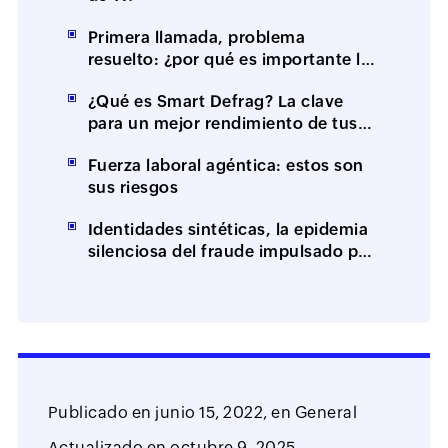
Primera llamada, problema
resuelto: ¿por qué es importante la
resolución en el primer contacto
¿Qué es Smart Defrag? La clave
(FCR)?
para un mejor rendimiento de tus
equipos
Fuerza laboral agéntica: estos son
sus riesgos
Identidades sintéticas, la epidemia
silenciosa del fraude impulsado por
IA
Publicado en
junio 15, 2022,
en
General
Actualizado en
octubre 9, 2025