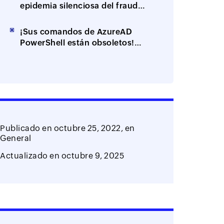
epidemia silenciosa del fraude
impulsado por IA
¡Sus comandos de AzureAD
PowerShell están obsoletos!
Así es cómo puede mantener
funcionales sus scripts
Publicado en
octubre 25, 2022,
en
General
Actualizado en
octubre 9, 2025