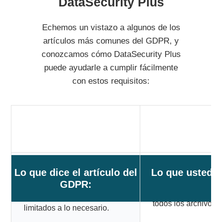
DataSecurity Plus
Echemos un vistazo a algunos de los
artículos más comunes del GDPR, y
conozcamos cómo DataSecurity Plus
puede ayudarle a cumplir fácilmente
con estos requisitos:
Lo que dice el artículo del
Artículo 5(1)(c)
Lo que usted d
Elimine los datos r
obsoletos y triviale
GDPR:
Los datos personales deben
almacenes de datos,
ser adecuados, pertinentes y
todos los archivos 
limitados a lo necesario.