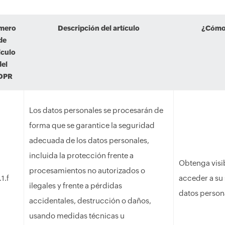
mero
Descripción del artículo
¿Cómo 
de
ículo
del
DPR
Los datos personales se procesarán de
forma que se garantice la seguridad
adecuada de los datos personales,
incluida la protección frente a
Obtenga visib
procesamientos no autorizados o
acceder a su 
.1.f
ilegales y frente a pérdidas
datos person
accidentales, destrucción o daños,
usando medidas técnicas u