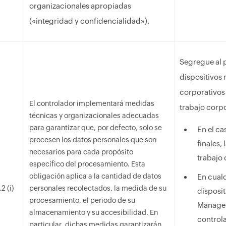
organizacionales apropiadas
(«integridad y confidencialidad»).
Segregue al p
dispositivos 
corporativos
El controlador implementará medidas
trabajo corpo
técnicas y organizacionales adecuadas
para garantizar que, por defecto, solo se
En el ca
procesen los datos personales que son
finales,
necesarios para cada propósito
trabajo 
específico del procesamiento. Esta
obligación aplica a la cantidad de datos
En cualq
2 (i)
personales recolectados, la medida de su
disposit
procesamiento, el periodo de su
Manager 
almacenamiento y su accesibilidad. En
controla
particular, dichas medidas garantizarán