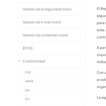
El Re
Gestión de la seguridad móvil
segur
Gestión de e-mail móvil
para 
vida,
Gestión de contenido móvil
contr
A par
BYOD
impor
Conformidad
millo
Con u
CJIS
produ
HIPAA
organ
ISO
La si
PCI