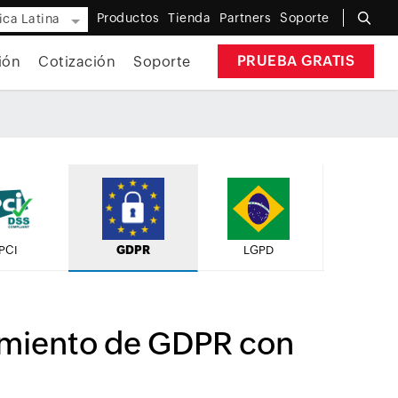
Productos
Tienda
Partners
Soporte
ca Latina
PRUEBA GRATIS
ión
Cotización
Soporte
PCI
GDPR
LGPD
imiento de GDPR con