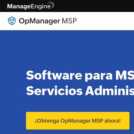
Software para MS
Servicios Admini
¡Obtenga OpManager MSP ahora!