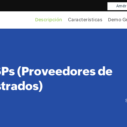
Améri
Descripción
Características
Demo Gr
Ps (Proveedores de
strados)