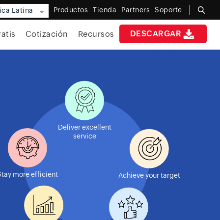
Productos
Tienda
Partners
Soporte
ca Latina
DESCARGAR
atis
Cotización
Recursos
Deliver excellent
service
Stay more efficient
Achieve your target