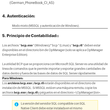
(German_PhoneBook_CI_AS)
4. Autenticación:
Modo mixto (MSSQL y autenticación de Windows).
5. Principio de Contabilidad::
Los archivos "
bcp.exe
" (Windows)/" bcp " (Linux) y "
bcp.rll
" deben estar
disponibles en el directorio bin de OpManager (solo se aplica a OpManager
Enterprise Edition).
La utilidad BCP que se proporciona con Microsoft SQL Server es una utilidad de
línea de comandos que le permite importar y exportar grandes cantidades de
datos dentro y fuera de las bases de datos de SQL Server rápidamente.
Para Windows:
Los
archivos bcp.exe
y
bcp.rll
estarán disponibles en el directorio de
instalación de MSSQL. Si MSSQL está en una máquina remota, copie los
archivos
bcp.exe
y
bcp.rll
y péguelos en el directorio <\OpManager\bin>.
La versión del servidor SQL compatible con SQL
Native Client debe estar instalada en el mismo