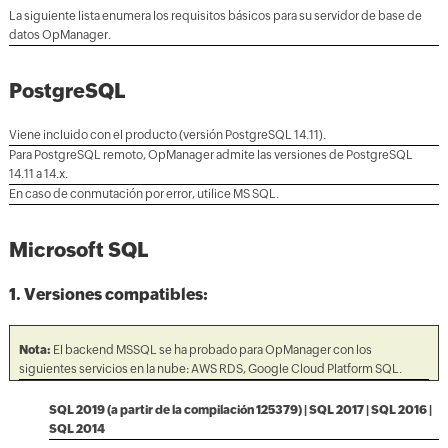
La siguiente lista enumera los requisitos básicos para su servidor de base de
datos OpManager.
PostgreSQL
Viene incluido con el producto (versión PostgreSQL 14.11).
Para PostgreSQL remoto, OpManager admite las versiones de PostgreSQL
14.11 a 14.x.
En caso de conmutación por error, utilice MS SQL.
Microsoft SQL
1. Versiones compatibles:
Nota:
El backend MSSQL se ha probado para OpManager con los
siguientes servicios en la nube: AWS RDS, Google Cloud Platform SQL.
SQL 2019 (a partir de la compilación 125379) | SQL 2017 | SQL 2016 |
SQL 2014