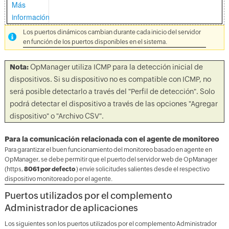
Más
información
Los puertos dinámicos cambian durante cada inicio del servidor
en función de los puertos disponibles en el sistema.
Nota:
OpManager utiliza ICMP para la detección inicial de
dispositivos. Si su dispositivo no es compatible con ICMP, no
será posible detectarlo a través del "Perfil de detección". Solo
podrá detectar el dispositivo a través de las opciones "Agregar
dispositivo" o "Archivo CSV".
Para la comunicación relacionada con el agente de monitoreo
Para garantizar el buen funcionamiento del monitoreo basado en agente en
OpManager, se debe permitir que el puerto del servidor web de OpManager
(https,
8061 por defecto
) envíe solicitudes salientes desde el respectivo
dispositivo monitoreado por el agente.
Puertos utilizados por el complemento
Administrador de aplicaciones
Los siguientes son los puertos utilizados por el complemento Administrador