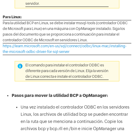
servidor.
Para Linux:
Para la utilidad BCP en Linux, se debe instalar mssql-tools (controlador ODBC
de Microsoft para Linux) en una máquina con OpManager instalado. Siga los
pasos del documento que se proporciona a continuación para instalar el
controlador ODBC de Microsoft en servidores Linux.
https://learn.microsoft.com/en-us/sql/connect/odbc/linux-mac/installing-
the-microsoft-odbc-driver-for-sql-server
El comando para instalar el controlador ODBC es
diferente para cada versión de Linux. Elija la versión
de Linux correcta e instale el controlador ODBC.
Pasos para mover la utilidad BCP a OpManager:
Una vez instalado el controlador ODBC en los servidores
Linux, los archivos de utilidad bcp se pueden encontrar
en la ruta que se menciona a continuación. Copie los
archivos bcp y bcp.rll en
/bin e inicie OpManager una