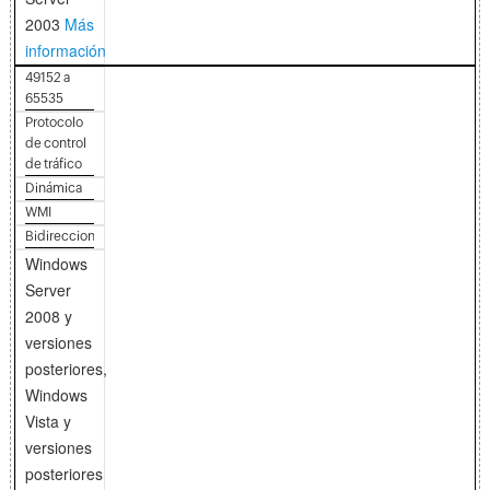
2003
Más
información
49152 a
65535
Protocolo
de control
de tráfico
Dinámica
WMI
Bidireccional
Windows
Server
2008 y
versiones
posteriores,
Windows
Vista y
versiones
posteriores