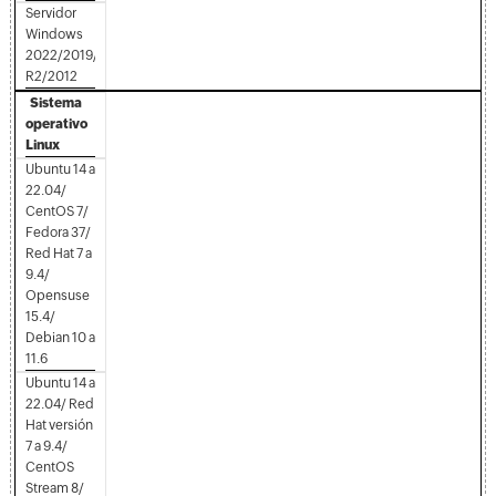
Servidor
Windows
2022/2019/2016/2012
R2/2012
Sistema
operativo
Linux
Ubuntu 14 a
22.04/
CentOS 7/
Fedora 37/
Red Hat 7 a
9.4/
Opensuse
15.4/
Debian 10 a
11.6
​Ubuntu 14 a
22.04/ Red
Hat versión
7 a 9.4/
CentOS
Stream 8/