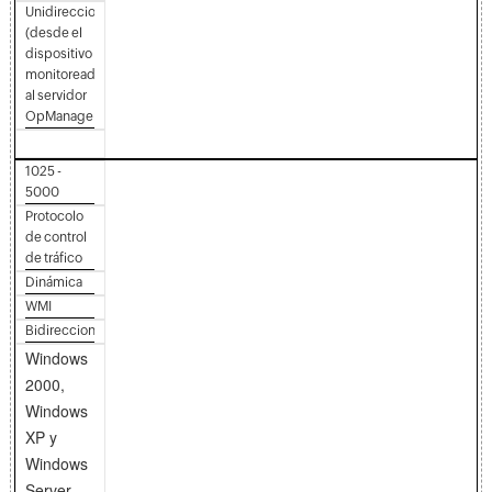
Unidireccional
(desde el
dispositivo
monitoreado
al servidor
OpManager)
1025 -
5000
Protocolo
de control
de tráfico
Dinámica
WMI
Bidireccional
Windows
2000,
Windows
XP y
Windows
Server