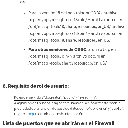
vez.
Para la versión 18 del controlador ODBC: archivo
bcp en /opt/mssql-tools18/bin/ y archivo bcp.rll en
/opt/mssql-tools18/share/resources/en_US/ archivo
bcp en /opt/mssql-tools18/bin/ y archivo bcp.rll en
/opt/mssql-tools18/share/resources/en_US/
Para otras versiones de ODBC:
archivo bcp en
/opt/mssql-tools/bin/ y archivo bcp.rll en
/opt/mssql-tools/share/resources/en_US/
6. Requisito de rol de usuario:
Roles del servidor: "dbcreator", "public" y "sysadmin".
Asignación de usuarios: asigne este inicio de sesión a "master" con la
propiedad de la función de base de datos como "db_owner" y "public".
Haga clic
aquí
para obtener más información.
Lista de puertos que se abrirán en el Firewall