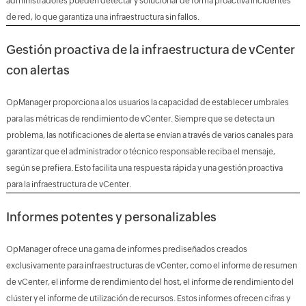
administradores pueden detectar y solucionar de forma proactiva incidentes
de red, lo que garantiza una infraestructura sin fallos.
Gestión proactiva de la infraestructura de vCenter
con alertas
OpManager proporciona a los usuarios la capacidad de establecer umbrales
para las métricas de rendimiento de vCenter. Siempre que se detecta un
problema, las notificaciones de alerta se envían a través de varios canales para
garantizar que el administrador o técnico responsable reciba el mensaje,
según se prefiera. Esto facilita una respuesta rápida y una gestión proactiva
para la infraestructura de vCenter.
Informes potentes y personalizables
OpManager ofrece una gama de informes prediseñados creados
exclusivamente para infraestructuras de vCenter, como el informe de resumen
de vCenter, el informe de rendimiento del host, el informe de rendimiento del
clúster y el informe de utilización de recursos. Estos informes ofrecen cifras y