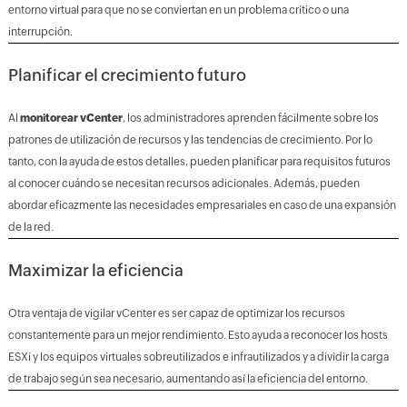
entorno virtual para que no se conviertan en un problema crítico o una
interrupción.
Planificar el crecimiento futuro
Al
monitorear vCenter
, los administradores aprenden fácilmente sobre los
patrones de utilización de recursos y las tendencias de crecimiento. Por lo
tanto, con la ayuda de estos detalles, pueden planificar para requisitos futuros
al conocer cuándo se necesitan recursos adicionales. Además, pueden
abordar eficazmente las necesidades empresariales en caso de una expansión
de la red.
Maximizar la eficiencia
Otra ventaja de vigilar vCenter es ser capaz de optimizar los recursos
constantemente para un mejor rendimiento. Esto ayuda a reconocer los hosts
ESXi y los equipos virtuales sobreutilizados e infrautilizados y a dividir la carga
de trabajo según sea necesario, aumentando así la eficiencia del entorno.