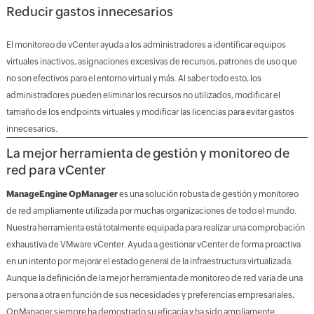
Reducir gastos innecesarios
El monitoreo de vCenter ayuda a los administradores a identificar equipos
virtuales inactivos, asignaciones excesivas de recursos, patrones de uso que
no son efectivos para el entorno virtual y más. Al saber todo esto, los
administradores pueden eliminar los recursos no utilizados, modificar el
tamaño de los endpoints virtuales y modificar las licencias para evitar gastos
innecesarios.
La mejor herramienta de gestión y monitoreo de
red para vCenter
ManageEngine OpManager
es una solución robusta de gestión y monitoreo
de red ampliamente utilizada por muchas organizaciones de todo el mundo.
Nuestra herramienta está totalmente equipada para realizar una comprobación
exhaustiva de VMware vCenter. Ayuda a gestionar vCenter de forma proactiva
en un intento por mejorar el estado general de la infraestructura virtualizada.
Aunque la definición de la mejor herramienta de monitoreo de red varía de una
persona a otra en función de sus necesidades y preferencias empresariales,
OpManager siempre ha demostrado su eficacia y ha sido ampliamente