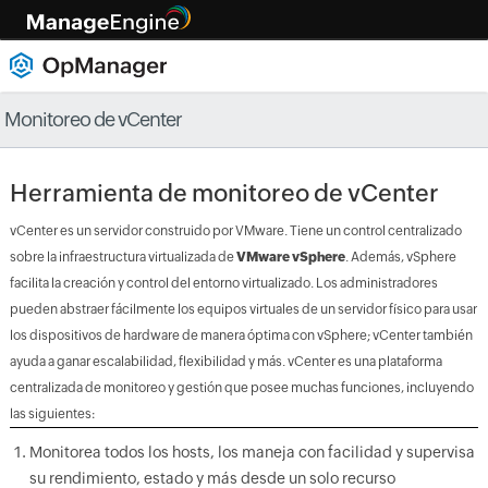
Monitoreo de vCenter
Herramienta de monitoreo de vCenter
vCenter es un servidor construido por VMware. Tiene un control centralizado
sobre la infraestructura virtualizada de
VMware vSphere
. Además, vSphere
facilita la creación y control del entorno virtualizado. Los administradores
pueden abstraer fácilmente los equipos virtuales de un servidor físico para usar
los dispositivos de hardware de manera óptima con vSphere; vCenter también
ayuda a ganar escalabilidad, flexibilidad y más. vCenter es una plataforma
centralizada de monitoreo y gestión que posee muchas funciones, incluyendo
las siguientes:
Monitorea todos los hosts, los maneja con facilidad y supervisa
su rendimiento, estado y más desde un solo recurso