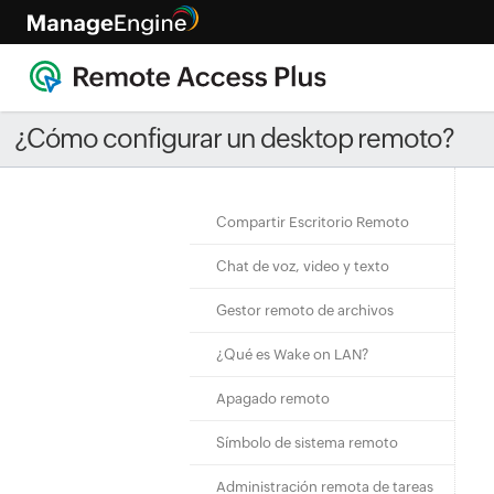
¿Cómo configurar un desktop remoto?
Compartir Escritorio Remoto
Chat de voz, video y texto
Gestor remoto de archivos
¿Qué es Wake on LAN?
Apagado remoto
Símbolo de sistema remoto
Administración remota de tareas