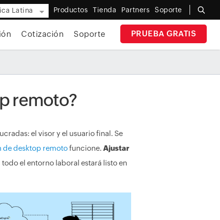
Productos
Tienda
Partners
Soporte
ca Latina
PRUEBA GRATIS
ión
Cotización
Soporte
op remoto?
cradas: el visor y el usuario final. Se
 de desktop remoto
funcione.
Ajustar
odo el entorno laboral estará listo en