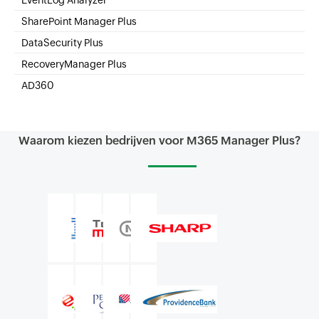
EventLog Analyzer
Real-time Log Analysis & Reporting
SharePoint Manager Plus
SharePoint Online Management
DataSecurity Plus
File server auditing & data discovery
RecoveryManager Plus
Enterprise backup and recovery tool
AD360
Integrated Identity & Access Management
Waarom kiezen bedrijven voor M365 Manager Plus?