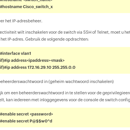
)#hostname Cisco_switch_x
er het IP-adresbeheer.
lectiviteit wilt inschakelen voor de switch via SSH of Telnet, moet u h
 het IP-adres. Gebruik de volgende opdrachten:
#interface vlan1
if)#ip address<ipaddress><mask>
if)#ip address 172.16.29.10 255.255.0.0
 beheerderswachtwoord in (geheim wachtwoord inschakelen)
ijk om een beheerderswachtwoord in te stellen voor de geprivilegie
lt, kan iedereen met inloggegevens voor de console de switch confi
)#enable secret <password>
)#enable secret P@$$w0^d