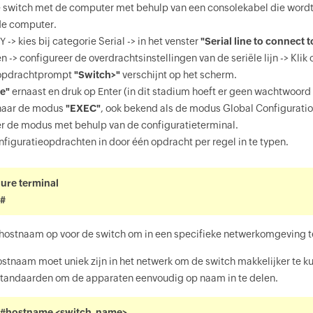
 switch met de computer met behulp van een consolekabel die wordt 
de computer.
-> kies bij categorie Serial -> in het venster
"Serial line to connect t
 -> configureer de overdrachtsinstellingen van de seriële lijn -> Klik
 opdrachtprompt
"Switch>"
verschijnt op het scherm.
e"
ernaast en druk op Enter (in dit stadium hoeft er geen wachtwoord
 naar de modus
"EXEC"
, ook bekend als de modus Global Configuratio
r de modus met behulp van de configuratieterminal.
nfiguratieopdrachten in door één opdracht per regel in te typen.
ure terminal
)#
hostnaam op voor de switch om in een specifieke netwerkomgeving t
tnaam moet uniek zijn in het netwerk om de switch makkelijker te ku
tandaarden om de apparaten eenvoudig op naam in te delen.
)#hostname <switch_name>