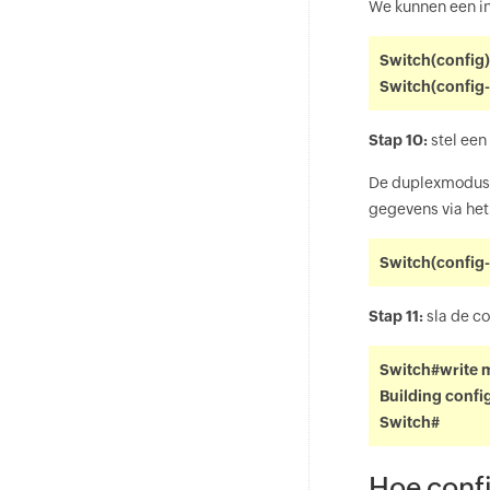
We kunnen een in
Switch(config)
Switch(config
Stap 10:
stel ee
De duplexmodus r
gegevens via het
Switch(config-i
Stap 11:
sla de c
Switch#write
Building config
Switch#
Hoe conf