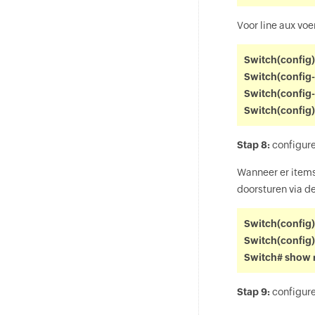
Voor line aux vo
Switch(config)
Switch(config
Switch(config-
Switch(config)
Stap 8:
configure
Wanneer er items
doorsturen via d
Switch(config)
Switch(config)
Switch# show 
Stap 9:
configure