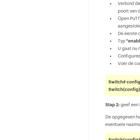
Verbind de
poort van 
Open PuTTY 
aangesloten
De eerste
Typ
"enabl
U gaat nu
Configuree
Voer de co
Switch# config
Switch(config
Stap 2:
geef een 
De opgegeven hos
eventuele naams
Switch(config