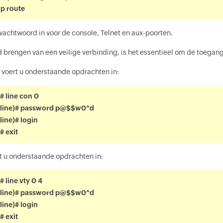
p route
wachtwoord in voor de console, Telnet en aux-poorten.
d brengen van een veilige verbinding, is het essentieel om de toegang
e voert u onderstaande opdrachten in:
# line con 0
-line)# password p@$$w0^d
line)# login
# exit
rt u onderstaande opdrachten in:
 line vty 0 4
-line)# password p@$$w0^d
line)# login
# exit