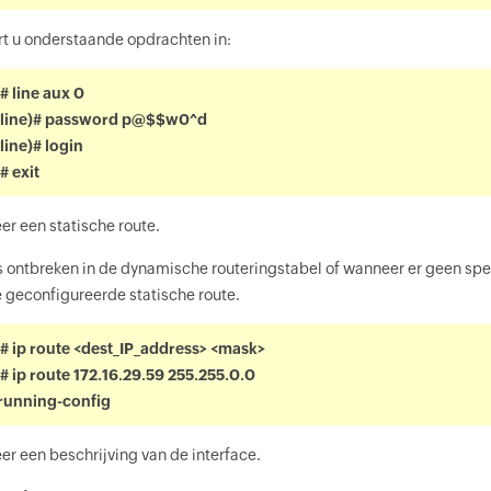
ert u onderstaande opdrachten in:
# line aux 0
-line)# password p@$$w0^d
line)# login
# exit
er een statische route.
 ontbreken in de dynamische routeringstabel of wanneer er geen spec
e geconfigureerde statische route.
# ip route <dest_IP_address> <mask>
# ip route 172.16.29.59 255.255.0.0
running-config
er een beschrijving van de interface.