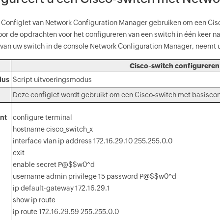
e Configlet van Network Configuration Manager gebruiken om een Cisc
or de opdrachten voor het configureren van een switch in één keer na
 van uw switch in de console Network Configuration Manager, neemt
Cisco-switch configureren
dus
Script uitvoeringsmodus
Deze configlet wordt gebruikt om een Cisco-switch met basiscon
nt
configure terminal
hostname cisco_switch_x
interface vlan ip address 172.16.29.10 255.255.0.0
exit
enable secret P@$$w0^d
username admin privilege 15 password P@$$w0^d
ip default-gateway 172.16.29.1
show ip route
ip route 172.16.29.59 255.255.0.0