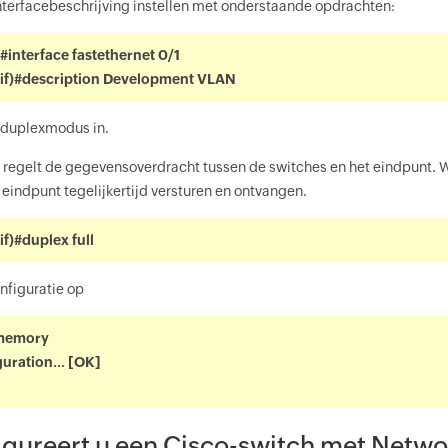
terfacebeschrijving instellen met onderstaande opdrachten:
#interface fastethernet 0/1
-if)#description Development VLAN
n duplexmodus in.
egelt de gegevensoverdracht tussen de switches en het eindpunt. Wa
 eindpunt tegelijkertijd versturen en ontvangen.
f)#duplex full
onfiguratie op
 memory
uration... [OK]
igureert u een Cisco-switch met Netw