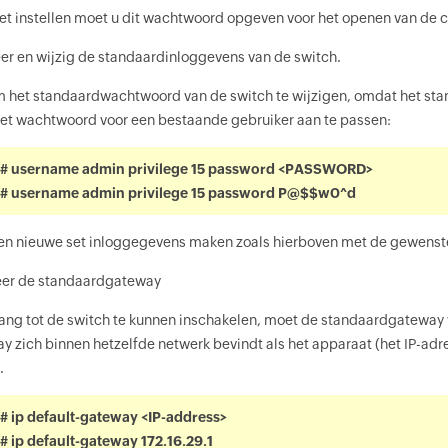
t instellen moet u dit wachtwoord opgeven voor het openen van de 
er en wijzig de standaardinloggevens van de switch.
om het standaardwachtwoord van de switch te wijzigen, omdat het 
et wachtwoord voor een bestaande gebruiker aan te passen:
)# username admin privilege 15 password <PASSWORD>
)# username admin privilege 15 password P@$$w0^d
n nieuwe set inloggegevens maken zoals hierboven met de gewenste
eer de standaardgateway
ng tot de switch te kunnen inschakelen, moet de standaardgateway
 zich binnen hetzelfde netwerk bevindt als het apparaat (het IP-ad
.
# ip default-gateway <IP-address>
# ip default-gateway 172.16.29.1