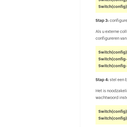
Switch(config
Stap 3:
configure
Als u externe col
configureren van
Switch(config)
Switch(config-
Switch(config-
Stap 4:
stel een
Het is noodzakel
wachtwoord inste
Switch(config
Switch(config