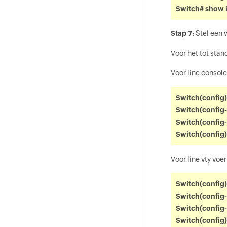
Switch# show i
Stap 7:
Stel een 
Voor het tot stan
Voor line consol
Switch(config)
Switch(config
Switch(config-
Switch(config)
Voor line vty voe
Switch(config)#
Switch(config
Switch(config-
Switch(config)