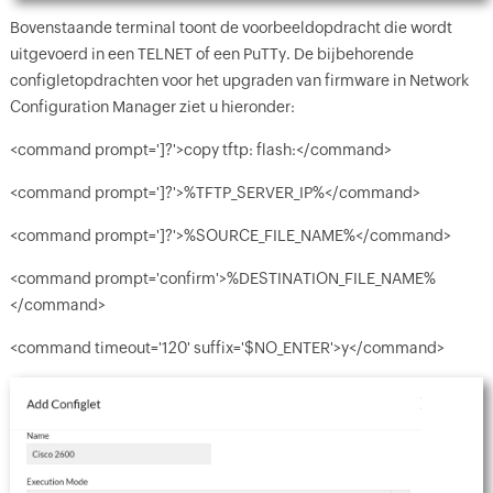
Bovenstaande terminal toont de voorbeeldopdracht die wordt
uitgevoerd in een TELNET of een PuTTy. De bijbehorende
configletopdrachten voor het upgraden van firmware in Network
Configuration Manager ziet u hieronder:
<command prompt=']?'>copy tftp: flash:</command>
<command prompt=']?'>%TFTP_SERVER_IP%</command>
<command prompt=']?'>%SOURCE_FILE_NAME%</command>
<command prompt='confirm'>%DESTINATION_FILE_NAME%
</command>
<command timeout='120' suffix='$NO_ENTER'>y</command>