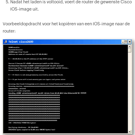
Nadat het laden is voltooid, voert de router de gewenste Cisco
IOS-image uit.
Voorbeeldopdracht voor het kopiëren van een IOS-image naar de
router: