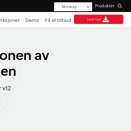
Produkter
Norway
nksjoner
Demo
Få et tilbud
Last ned
jonen av
nen
 v12