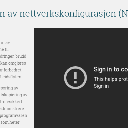
 av nettverkskonfigurasjon (N
unn av
e til
dringer, brudd
l kan omgjøres
ar forbedret
rbeidsflyten.
sporing av
etskopiering av
trofesikkert.
 administrere
v programvaren
r som heter