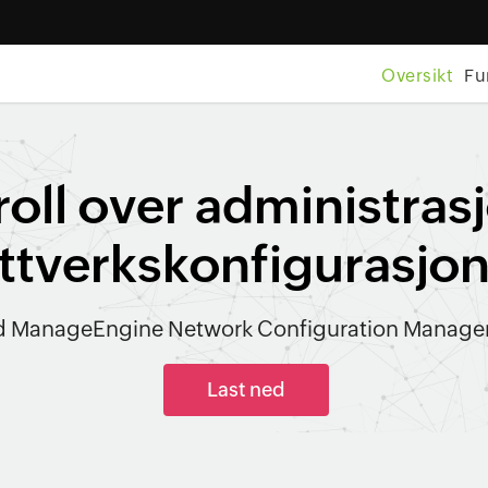
Oversikt
Fu
roll over administras
ttverkskonfigurasjo
 ManageEngine Network Configuration Manager
Last ned