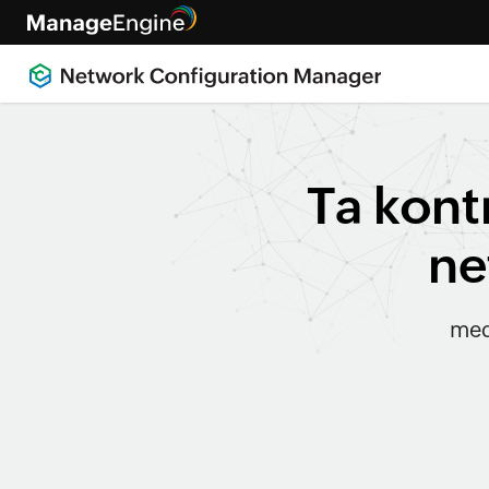
Ta kont
ne
med