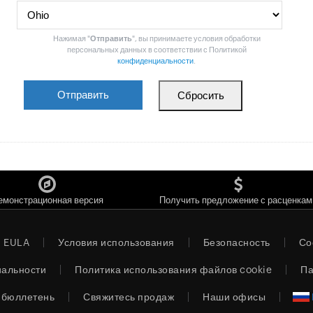
Нажимая "
Отправить
", вы принимаете условия обработки
персональных данных в соответствии с Политикой
конфиденциальности
.
емонстрационная версия
Получить предложение с расценкам
EULA
Условия использования
Безопасность
Со
иальности
Политика использования файлов cookie
Па
бюллетень
Свяжитесь продаж
Наши офисы