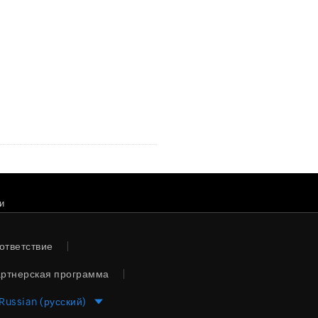
и
ответствие
ртнерская программа
Russian (русский)