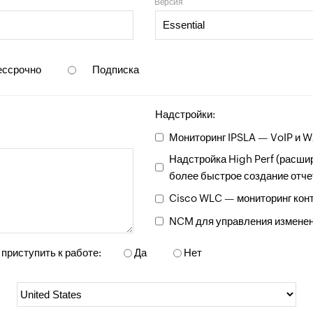
Версия
ессрочно
Подписка
Надстройки:
Мониторинг IPSLA — VoIP и 
Надстройка High Perf (расш
более быстрое создание отче
Cisco WLC — мониторинг ко
NCM для управления изменени
приступить к работе:
Да
Нет