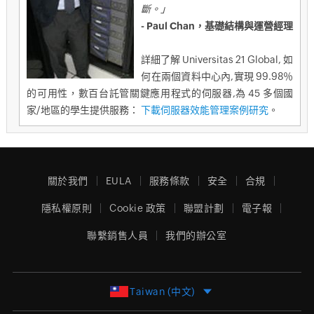
斷。」
- Paul Chan，基礎結構與運營經理
詳細了解 Universitas 21 Global, 如
何在兩個資料中心內,實現 99.98％
的可用性，數百台託管關鍵應用程式的伺服器,為 45 多個國
家/地區的學生提供服務：
下載伺服器效能管理案例研究
。
關於我們
EULA
服務條款
安全
合規
隱私權原則
Cookie 政策
聯盟計劃
電子報
聯繫銷售人員
我們的辦公室
Taiwan (中文)