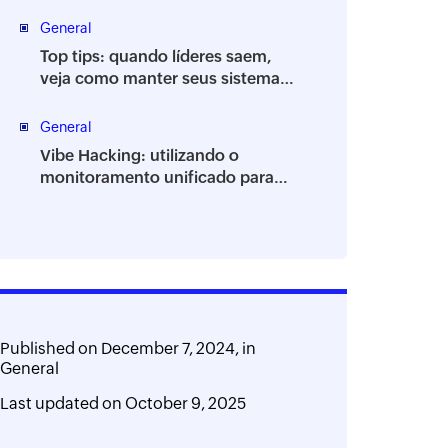
endpoints
General
Top tips: quando líderes saem,
veja como manter seus sistemas
de TI estáveis
General
Vibe Hacking: utilizando o
monitoramento unificado para
proteger seu ambiente
Published on
December 7, 2024,
in
General
Last updated on
October 9, 2025