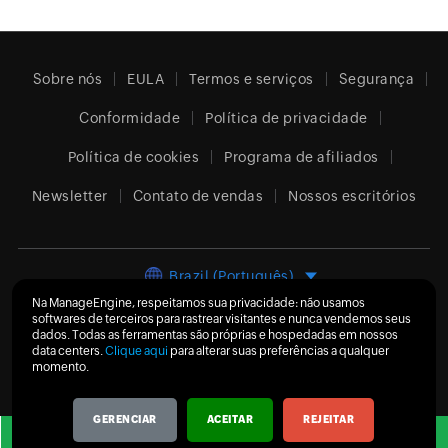
Sobre nós
EULA
Termos e serviços
Segurança
Conformidade
Política de privacidade
Política de cookies
Programa de afiliados
Newsletter
Contato de vendas
Nossos escritórios
Brazil (Português)
Na ManageEngine, respeitamos sua privacidade: não usamos
softwares de terceiros para rastrear visitantes e nunca vendemos seus
dados. Todas as ferramentas são próprias e hospedadas em nossos
data centers.
Clique aqui
para alterar suas preferências a qualquer
© 2026
Zoho Corporation Pvt. Ltd.
Todos os direitos
momento.
reservados.
GERENCIAR
ACEITAR
REJEITAR
Solicitar
Obter