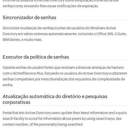
Informe os usuários do Active Directory sobre a expiração iminente da sua
senha/conta, enviando-lhes essas notificações de expiração.
Sincronizador de senhas
Sincronize mudanças de senhas/contas de usuários do Windows Active
Directory em vários sistemas automaticamente, incluindo o Office 365, G Suite,
IBM iSeries, e muito mais.
Executor da política de senhas
Garanta senhas de usuário fortes que resistam a diversas ameaças de hackers
com o ADSelfService Plus, forçando os usuários do Active Directory a utilizarem
senhas compatíveis por meio da exibição dos requisitos de complexidade de
senha.
Atualização automática do diretório
e
pesquisas
corporativas
Portal that lets Active Directory users update their latest information and a quick
search facility to scout for information about peers by using search keys, like
contact number, of the personality being searched.