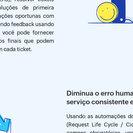
luções de primeira
zações oportunas com
tando feedback usando
 você pode fornecer
ios finais que podem
 cada ticket.
Diminua o erro hum
serviço consistente 
Usando as automações do
(Request Life Cycle / Ci
campos obrigatórios, vo