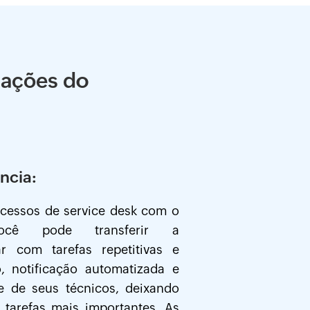
mações do
ncia:
ocessos de service desk com o
você pode transferir a
ar com tarefas repetitivas e
, notificação automatizada e
e de seus técnicos, deixando
tarefas mais importantes. As