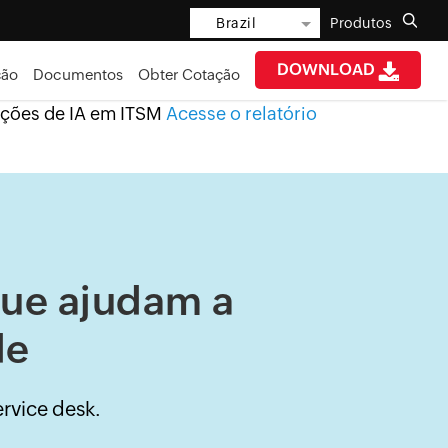
Brazil
Produtos
DOWNLOAD
ção
Documentos
Obter Cotação
ações de IA em ITSM
Acesse o relatório
que ajudam a
de
rvice desk.