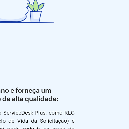
ano e forneça um
e de alta qualidade:
 ServiceDesk Plus, como RLC
clo de Vida da Solicitação) e
cê pode reduzir os erros do