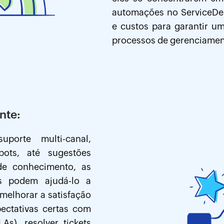
automações no ServiceDes
e custos para garantir u
processos de gerenciament
nte:
porte multi-canal,
tbots, até sugestões
 de conhecimento, as
s podem ajudá-lo a
 melhorar a satisfação
pectativas certas com
As), resolver tickets