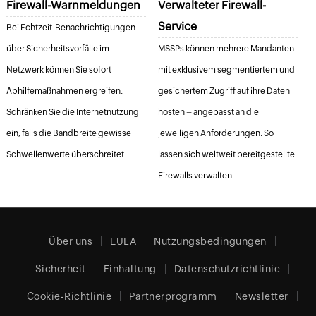
Firewall-Warnmeldungen
Verwalteter Firewall-
Service
Bei Echtzeit-Benachrichtigungen
über Sicherheitsvorfälle im
MSSPs können mehrere Mandanten
Netzwerk können Sie sofort
mit exklusivem segmentiertem und
Abhilfemaßnahmen ergreifen.
gesichertem Zugriff auf ihre Daten
Schränken Sie die Internetnutzung
hosten – angepasst an die
ein, falls die Bandbreite gewisse
jeweiligen Anforderungen. So
Schwellenwerte überschreitet.
lassen sich weltweit bereitgestellte
Firewalls verwalten.
Über uns
EULA
Nutzungsbedingungen
Sicherheit
Einhaltung
Datenschutzrichtlinie
Cookie-Richtlinie
Partnerprogramm
Newsletter