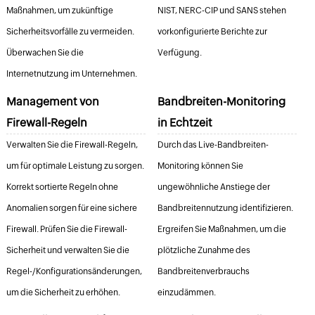
Maßnahmen, um zukünftige
NIST, NERC-CIP und SANS stehen
Sicherheitsvorfälle zu vermeiden.
vorkonfigurierte Berichte zur
Überwachen Sie die
Verfügung.
Internetnutzung im Unternehmen.
Management von
Bandbreiten-Monitoring
Firewall-Regeln
in Echtzeit
Verwalten Sie die Firewall-Regeln,
Durch das Live-Bandbreiten-
um für optimale Leistung zu sorgen.
Monitoring können Sie
Korrekt sortierte Regeln ohne
ungewöhnliche Anstiege der
Anomalien sorgen für eine sichere
Bandbreitennutzung identifizieren.
Firewall. Prüfen Sie die Firewall-
Ergreifen Sie Maßnahmen, um die
Sicherheit und verwalten Sie die
plötzliche Zunahme des
Regel-/Konfigurationsänderungen,
Bandbreitenverbrauchs
um die Sicherheit zu erhöhen.
einzudämmen.