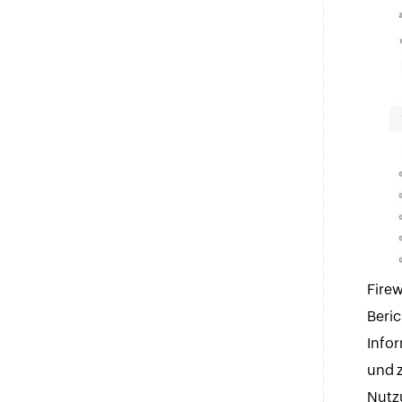
Firew
Beric
Infor
und 
Nutz