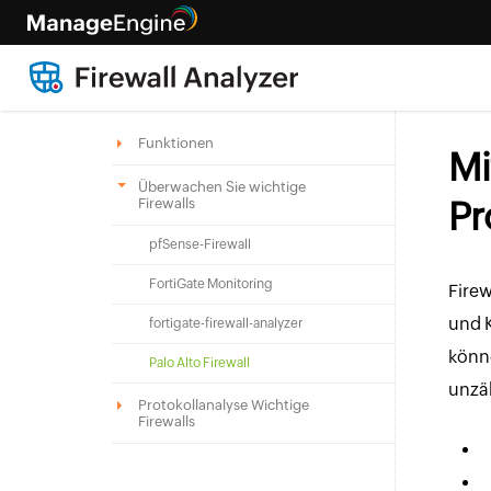
Funktionen
Mi
Überwachen Sie wichtige
Firewalls
Pr
pfSense-Firewall
FortiGate Monitoring
Firew
und 
fortigate-firewall-analyzer
könne
Palo Alto Firewall
unzäh
Protokollanalyse Wichtige
Firewalls