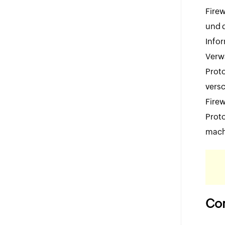
Fire
und d
Infor
Verwa
Proto
versc
Fire
Proto
mach
Com