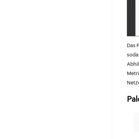
Das P
sodas
Abhi
Metri
Netzw
Pal