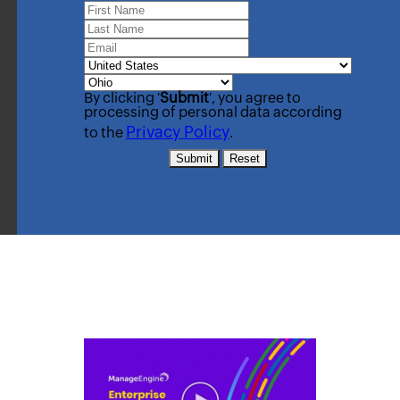
By clicking '
Submit
', you agree to
processing of personal data according
Privacy Policy
to the
.