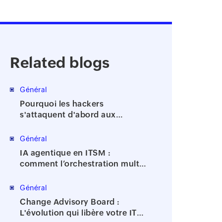
Related blogs
Général
Pourquoi les hackers
s'attaquent d'abord aux
comptes à privilèges
Général
IA agentique en ITSM :
comment l’orchestration multi-
agents accélère la résolution
des incidents
Général
Change Advisory Board :
L'évolution qui libère votre IT