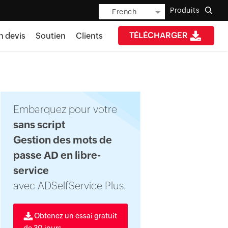
Produits
French
TÉLÉCHARGER
n devis
Soutien
Clients
Embarquez pour votre
sans script
Gestion des mots de
passe AD en libre-
service
avec ADSelfService Plus.
Obtenez un essai gratuit