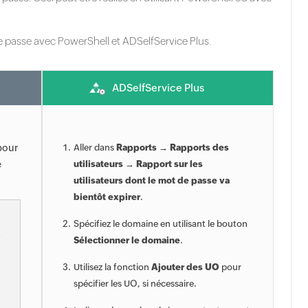
 passe avec PowerShell et ADSelfService Plus.
ADSelfService Plus
pour
Aller dans
Rapports → Rapports des
e
utilisateurs → Rapport sur les
utilisateurs dont le mot de passe va
bientôt expirer
.
Spécifiez le domaine en utilisant le bouton
-
Sélectionner le domaine
.
Utilisez la fonction
Ajouter des UO
pour
spécifier les UO, si nécessaire.

