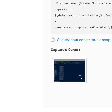
"Displayname",@{Name="ExpiryDate
Expression=
{[datetime]::FromFileTime($_."ms
-
UserPasswordExpiryTimeComputed")
Cliquez pour copier tout le script
Capture d’écran :