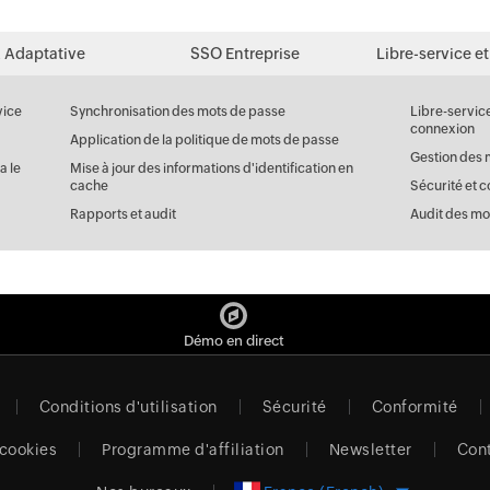
 Adaptative
SSO Entreprise
Libre-service et
vice
Synchronisation des mots de passe
Libre-servic
connexion
Application de la politique de mots de passe
Gestion des 
a le
Mise à jour des informations d'identification en
cache
Sécurité et 
Rapports et audit
Audit des mo
Démo en direct
Conditions d'utilisation
Sécurité
Conformité
 cookies
Programme d'affiliation
Newsletter
Con