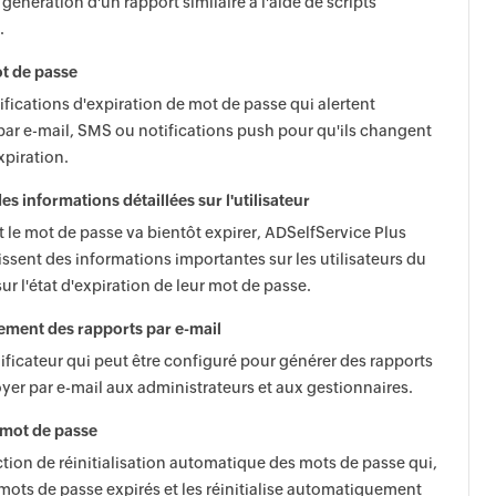
énération d'un rapport similaire à l'aide de scripts
.
ot de passe
ifications d'expiration de mot de passe qui alertent
par e-mail, SMS ou notifications push pour qu'ils changent
xpiration.
s informations détaillées sur l'utilisateur
nt le mot de passe va bientôt expirer, ADSelfService Plus
issent des informations importantes sur les utilisateurs du
ur l'état d'expiration de leur mot de passe.
ment des rapports par e-mail
ificateur qui peut être configuré pour générer des rapports
voyer par e-mail aux administrateurs et aux gestionnaires.
 mot de passe
ion de réinitialisation automatique des mots de passe qui,
s mots de passe expirés et les réinitialise automatiquement