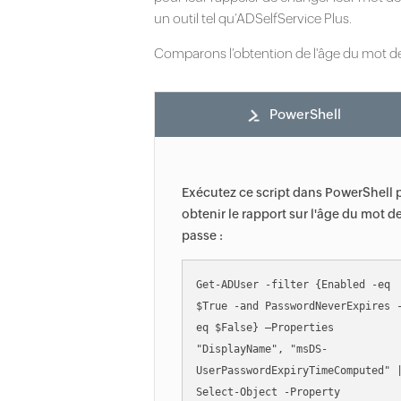
un outil tel qu’ADSelfService Plus.
Comparons l’obtention de l'âge du mot de
PowerShell
Exécutez ce script dans PowerShell 
obtenir le rapport sur l'âge du mot d
passe :
Get-ADUser -filter {Enabled -eq 
$True -and PasswordNeverExpires 
eq $False} –Properties 
"DisplayName", "msDS-
UserPasswordExpiryTimeComputed" |
Select-Object -Property 