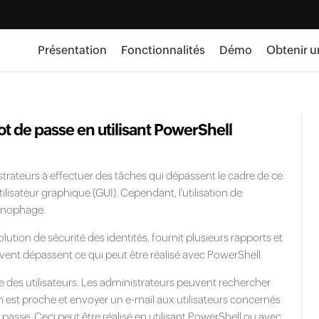
Présentation
Fonctionnalités
Démo
Obtenir u
t de passe en utilisant PowerShell
trateurs à effectuer des tâches qui dépassent le cadre de ce
 utilisateur graphique (GUI). Cependant, l'utilisation de
onophage.
tion de sécurité des identités, fournit plusieurs rapports et
uvent dépassent ce qui peut être réalisé avec PowerShell.
 des utilisateurs. Les administrateurs peuvent rechercher
n est proche et envoyer un e-mail aux utilisateurs concernés
passe. Ceci peut être réalisé en utilisant PowerShell ou avec