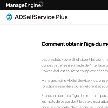
Comment obtenir l'âge du mo
Les cmdlets PowerShell aident les adminis
qui peut être réalisé à l'aide de l'interface
PowerShell est souvent complexe et chr
ManageEngine ADSelfService Plus, une solu
fonctions essentiels qui améliorent et so
Prenez en compte l'âge des mots de passe
les mots de passe dont la date d'expiratio
pour leur rappeler de changer leur mot de 