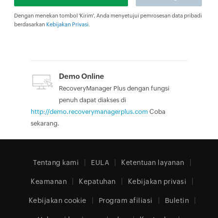
Dengan menekan tombol 'Kirim', Anda menyetujui pemrosesan data pribadi
berdasarkan
Kebijakan Privasi
.
Demo Online
RecoveryManager Plus dengan fungsi
penuh dapat diakses di
http://demo.recoverymanagerplus.com
Coba
sekarang.
Tentang kami
EULA
Ketentuan layanan
Keamanan
Kepatuhan
Kebijakan privasi
Kebijakan cookie
Program afiliasi
Buletin