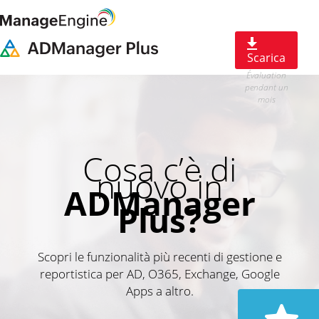
Scarica
Évaluation
pendant un
mois
Cosa c’è di
nuovo in
ADManager
Plus?
Scopri le funzionalità più recenti di gestione e
reportistica per AD, O365, Exchange, Google
Apps a altro.