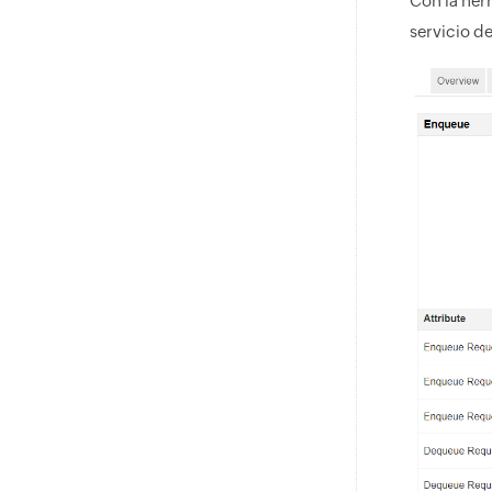
Con la her
servicio d