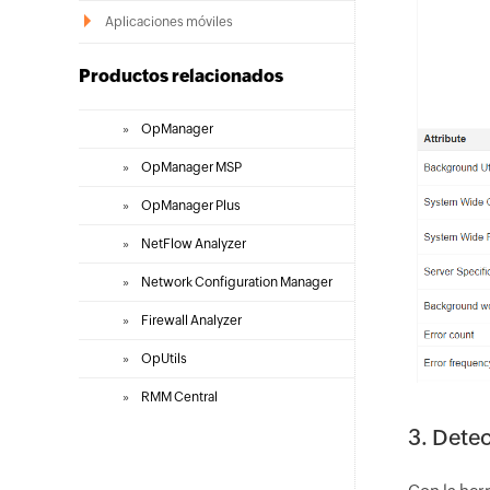
Aplicaciones móviles
Productos relacionados
»
OpManager
»
OpManager MSP
»
OpManager Plus
»
NetFlow Analyzer
»
Network Configuration Manager
»
Firewall Analyzer
»
OpUtils
»
RMM Central
3. Detec