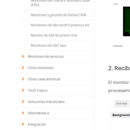
Monitoreo de Oracle E-Business Suite
(EBS)
Monitoreo y gestión de Siebel CRM
Monitoreo de Microsoft Dynamics AX
Monitor de SAP Business One
Monitoreo de SAP Java
Monitoreo de servicios
2. Recib
Otros monitores
Otras características
El monitor
procesami
Tech Topics
Soluciones Industriales
Alternativas a:
Integración