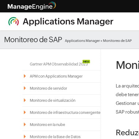
Monitoreo de SAP
Applications Manager
» Monitoreo de SAP
Moni
Gartner APM Observabilidad 2023
APM con Applications Manager
La arquite
Monitoreo de servidor
debe tener
Monitoreo de virtualización
Gestionar 
SAP robust
Monitoreo de infraestructura convergente
Monitoreo en la nube
Reduzc
Monitoreo de la Base de Datos