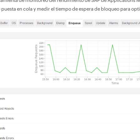
ramienta de monitoreo del rendimiento de SAP de Applications M
e puesta en cola y medir el tiempo de espera de bloqueo para opti