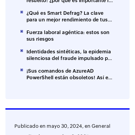
resuelto: ¿por qué es importante la
resolución en el primer contacto
¿Qué es Smart Defrag? La clave
(FCR)?
para un mejor rendimiento de tus
equipos
Fuerza laboral agéntica: estos son
sus riesgos
Identidades sintéticas, la epidemia
silenciosa del fraude impulsado por
IA
¡Sus comandos de AzureAD
PowerShell están obsoletos! Así es
cómo puede mantener funcionales
sus scripts
Publicado en
mayo 30, 2024,
en
General