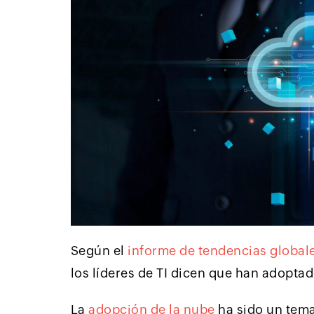
Según el
informe de tendencias globale
los líderes de TI dicen que han adopta
La
adopción de la nube
ha sido un tem