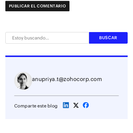
anupriya.t@zohocorp.com
Comparte este blog