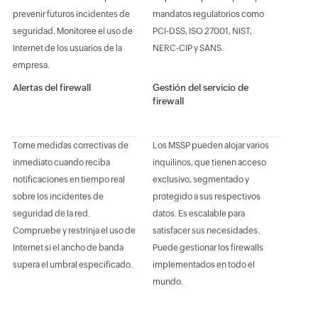
prevenir futuros incidentes de
mandatos regulatorios como
seguridad. Monitoree el uso de
PCI-DSS, ISO 27001, NIST,
Internet de los usuarios de la
NERC-CIP y SANS.
empresa.
Alertas del firewall
Gestión del servicio de
firewall
Tome medidas correctivas de
Los MSSP pueden alojar varios
inmediato cuando reciba
inquilinos, que tienen acceso
notificaciones en tiempo real
exclusivo, segmentado y
sobre los incidentes de
protegido a sus respectivos
seguridad de la red.
datos. Es escalable para
Compruebe y restrinja el uso de
satisfacer sus necesidades.
Internet si el ancho de banda
Puede gestionar los firewalls
supera el umbral especificado.
implementados en todo el
mundo.