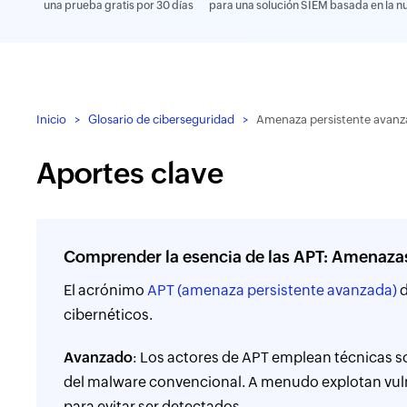
una prueba gratis por 30 días
para una solución SIEM basada en la n
Inicio
Glosario de ciberseguridad
Amenaza persistente avanz
Aportes clave
Comprender la esencia de las APT: Amenazas
El acrónimo
APT (amenaza persistente avanzada)
d
cibernéticos.
Avanzado
: Los actores de APT emplean técnicas s
del malware convencional. A menudo explotan vulne
para evitar ser detectados.