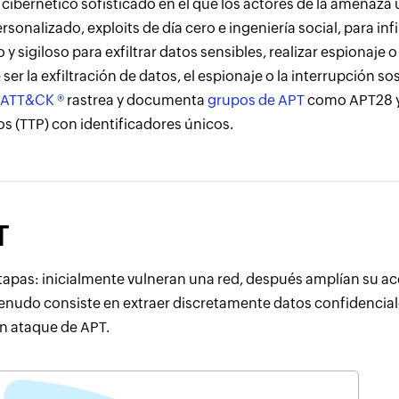
bernético sofisticado en el que los actores de la amenaza u
nalizado, exploits de día cero e ingeniería social, para infi
sigiloso para exfiltrar datos sensibles, realizar espionaje 
 ser la exfiltración de datos, el espionaje o la interrupción so
 ATT&CK ®
rastrea y documenta
grupos de APT
como APT28 
s (TTP) con identificadores únicos.
T
etapas: inicialmente vulneran una red, después amplían su a
menudo consiste en extraer discretamente datos confidencial
n ataque de APT.