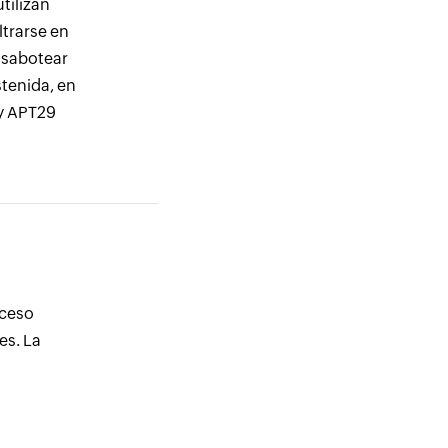
tilizan
ltrarse en
o sabotear
stenida, en
y APT29
cceso
es. La