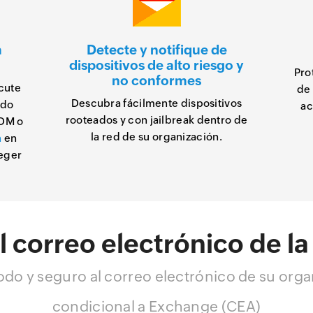
a
Detecte y notifique de
dispositivos de alto riesgo y
Pro
no conformes
ecute
de 
Descubra fácilmente dispositivos
ado
ac
rooteados y con jailbreak dentro de
MDM o
la red de su organización.
n
en
teger
el correo electrónico de l
o y seguro al correo electrónico de su organ
condicional a Exchange (CEA)