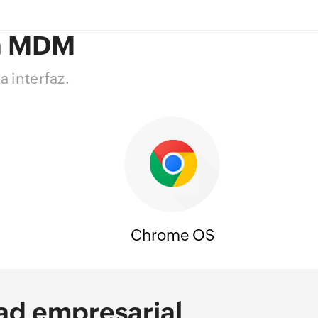
la MDM
 interfaz.
Chrome OS
ad empresarial