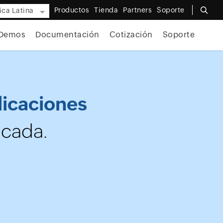
Productos
Tienda
Partners
Soporte
ca Latina
Demos
Documentación
Cotización
Soporte
licaciones
icada.