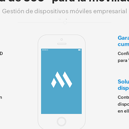
Gestión de dispositivos móviles empresarial
Gara
cump
OD
Confi
para 
Sol
disp
n
Contr
dispo
en el