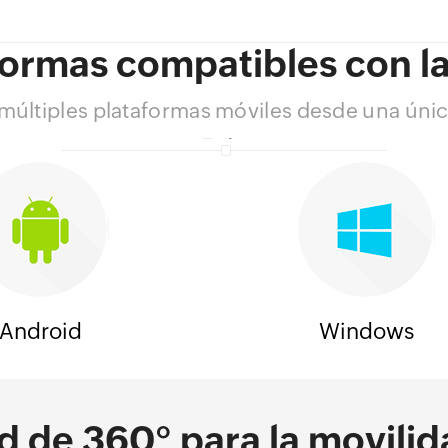
formas compatibles con 
múltiples plataformas móviles desde una única
Android
Windows
d de 360° para la movilid