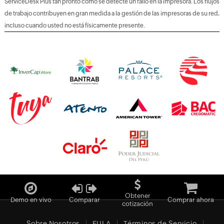
ServiceDesk Plus tan pronto como se detecte un fallo en la impresora. Los flujos
de trabajo contribuyen en gran medida a la gestión de las impresoras de su red,
incluso cuando usted no está físicamente presente.
Obtener
Demo en vivo
Comparar
Comprar ahora
cotización
Sobre Nosotros
EULA
Términos de Servicio