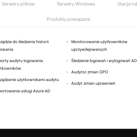
Serwery plików
Serwery Windows
Stacja r
Produkty powiązane
zędzie do śledzenia historii
Monitorowanie użytkowników
gowania
uprzywilejowanych
orty audytu logowania
Śledzenie logowań i wylogowań AD
ytkowników
Audytor zmian GPO
ządzanie użytkownikami audytu
Audyt zmian uprawnień
ortowanie usługi Azure AD