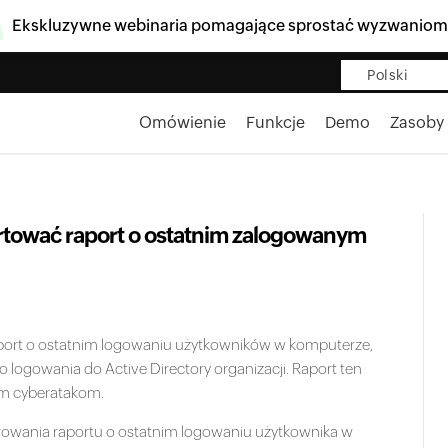
Ekskluzywne webinaria pomagające sprostać wyzwaniom
Polski
Omówienie
Funkcje
Demo
Zasoby
tować raport o ostatnim zalogowanym
aport o ostatnim logowaniu użytkowników w komputerze,
logowania do Active Directory organizacji. Raport ten
m cyberatakom.
owania raportu o ostatnim logowaniu użytkownika w