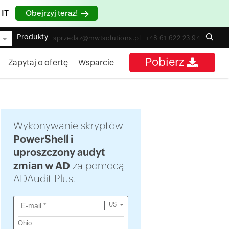
 IT
Obejrzyj teraz!
Produkty
sprzedaz@mwtsolutions.pl
+48 61 622 23 94
Pobierz
Zapytaj o ofertę
Wsparcie
Wykonywanie skryptów
PowerShell i
uproszczony audyt
zmian w AD
za pomocą
ADAudit Plus.
US