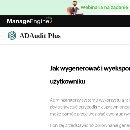
Webinaria na żądanie
Jak wygenerować i wyekspor
użytkowniku
Administratorzy systemu wykorzystują r
aby sprawdzić przypadki nieuprawnionego 
może pomóc przeciwdziałać ewentualny
Poniżej przedstawiono porównanie gener