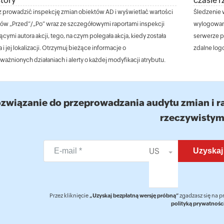
ctory
czasie 
 prowadzić inspekcję zmian obiektów AD i wyświetlać wartości
Śledzenie 
tów „Przed”/„Po” wraz ze szczegółowymi raportami inspekcji
wylogowani
cymi autora akcji, tego, na czym polegała akcja, kiedy została
serwerze p
 i jej lokalizacji. Otrzymuj bieżące informacje o
zdalne log
ażnionych działaniach i alerty o każdej modyfikacji atrybutu.
związanie do przeprowadzania audytu zmian i ra
rzeczywistym
US
Przez kliknięcie
„Uzyskaj bezpłatną wersję próbną”
zgadzasz się na 
polityką prywatnośc