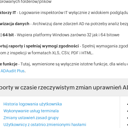
orowanych folderów/plików
ktorzy IT
- Logowanie inspektorów IT wyłącznie z widokiem podglądu
wizacja danych
- Archiwizuj dane zdarzeń AD na potrzeby analiz bezp
 | 64 bit
- Wspiera platformy Windows zarówno 32 jak i 64 bitowe
rtuj raporty i spełniaj wymogi zgodności
- Spełnij wymagania zgod
tom z inspekcji w formatach XLS, CSV, PDF i HTML.
 funkcje
- Tutaj, wymienione są wyłącznie istotne funkcje, dla wiel
ADAudit Plus
.
porty w czasie rzeczywistym zmian uprawnień AD
Historia logowania użytkownika
Wykonywanie usług terminala
Zmiany ustawień zasad grupy
Użytkownicy z ostatnio zmienionymi hasłami