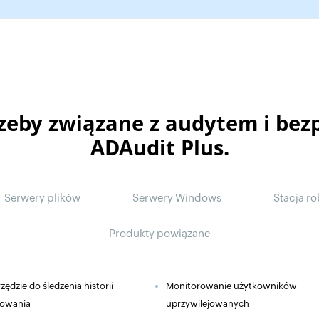
rzeby związane z audytem i bez
ADAudit Plus.
Serwery plików
Serwery Windows
Stacja r
Produkty powiązane
zędzie do śledzenia historii
Monitorowanie użytkowników
gowania
uprzywilejowanych