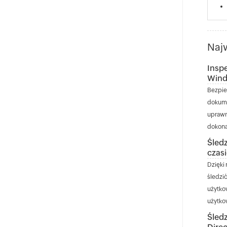
Najw
Insp
Win
Bezpie
dokume
uprawn
dokonał
Śled
czas
Dzięki
śledzić
użytko
użytko
Śledz