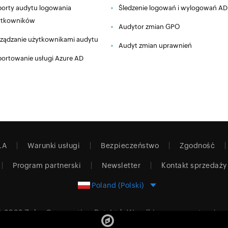
orty audytu logowania
Śledzenie logowań i wylogowań AD
ytkowników
Audytor zmian GPO
ządzanie użytkownikami audytu
Audyt zmian uprawnień
ortowanie usługi Azure AD
LA
Warunki usługi
Bezpieczeństwo
Zgodność
Program partnerski
Newsletter
Kontakt sprzedaży
Poland (Polski)
 2026
Zoho Corporation Pvt. Ltd.
Wszelkie prawa zastrzeżon