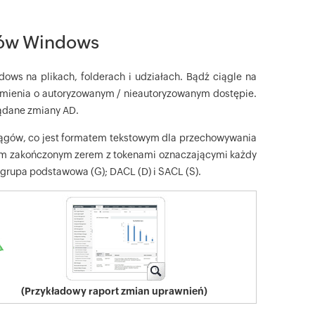
ików Windows
ws na plikach, folderach i udziałach. Bądź ciągle na
domienia o autoryzowanym / nieautoryzowanym dostępie.
ądane zmiany AD.
ągów, co jest formatem tekstowym dla przechowywania
giem zakończonym zerem z tokenami oznaczającymi każdy
 grupa podstawowa (G); DACL (D) i SACL (S).
(Przykładowy raport zmian uprawnień)