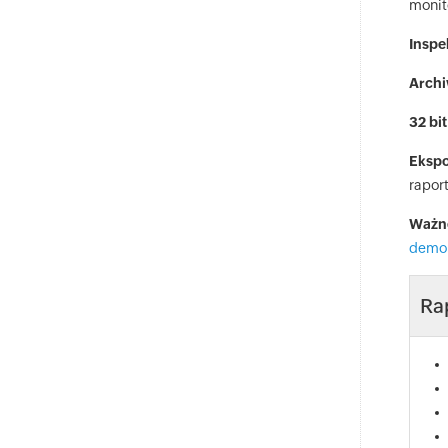
monit
Inspe
Archi
32 bit
Ekspo
rapor
Ważne
demo 
Ra