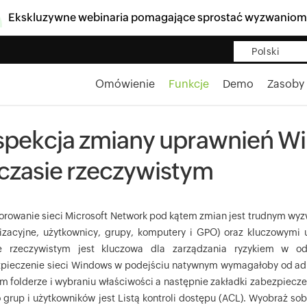
Ekskluzywne webinaria pomagające sprostać wyzwaniom
Polski
Omówienie
Funkcje
Demo
Zasoby
spekcja zmiany uprawnień Wi
czasie rzeczywistym
orowanie sieci Microsoft Network pod kątem zmian jest trudnym wyz
izacyjne, użytkownicy, grupy, komputery i GPO) oraz kluczowymi
e rzeczywistym jest kluczowa dla zarządzania ryzykiem w od
pieczenie sieci Windows w podejściu natywnym wymagałoby od admi
m folderze i wybraniu właściwości a następnie zakładki zabezpieczen
o grup i użytkowników jest Listą kontroli dostępu (ACL). Wyobraź so