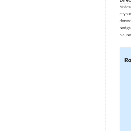
Dire
Możesz
atrybu
dotyczą
podjęta
nieupow
Ro