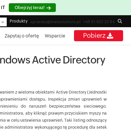
 IT
Obejrzyj teraz!
Produkty
sprzedaz@mwtsolutions.pl
+48 61 622 23 94
Pobierz
Zapytaj o ofertę
Wsparcie
ndows Active Directory
waniem z wieloma obiektami Active Directory (Jednostki
 uprawnieniami dostępu. Inspekcja zmian uprawnień w
niesieniu do naruszeń bezpieczeństwa sieciowego.
nistratora, aby kliknąć prawym przyciskiem myszy na
ia w celu ustawienia uprawnień. Taki listing odnoszący
bie administratora wykonującego tę procedurę dla setek