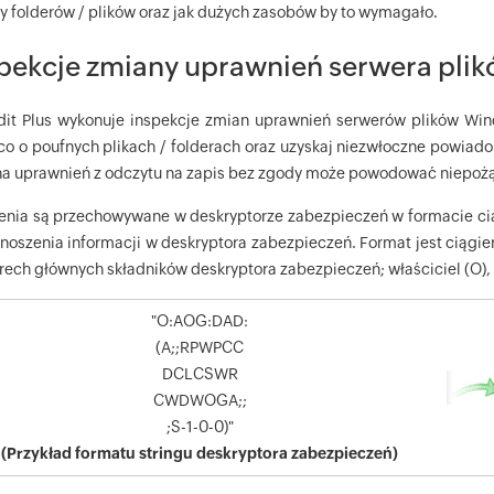
cy folderów / plików oraz jak dużych zasobów by to wymagało.
pekcje zmiany uprawnień serwera pl
it Plus wykonuje inspekcje zmian uprawnień serwerów plików Windo
co o poufnych plikach / folderach oraz uzyskaj niezwłoczne powia
a uprawnień z odczytu na zapis bez zgody może powodować niepoż
enia są przechowywane w deskryptorze zabezpieczeń w formacie ci
enoszenia informacji w deskryptora zabezpieczeń. Format jest cią
erech głównych składników deskryptora zabezpieczeń; właściciel (O),
"O:AOG:DAD:
(A;;RPWPCC
DCLCSWR
CWDWOGA;;
;S-1-0-0)"
(Przykład formatu stringu deskryptora zabezpieczeń)