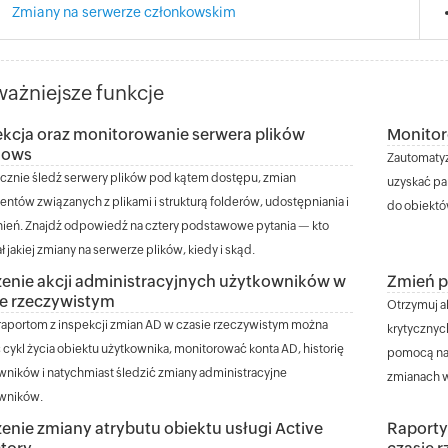
Zmiany na serwerze członkowskim
ażniejsze funkcje
ekcja oraz monitorowanie serwera plików
Monitor
dows
Zautomatyz
cznie śledź serwery plików pod kątem dostępu, zmian
uzyskać p
ntów związanych z plikami i strukturą folderów, udostępniania i
do obiektó
ień. Znajdź odpowiedź na cztery podstawowe pytania — kto
 jakiej zmiany na serwerze plików, kiedy i skąd.
zenie akcji administracyjnych użytkowników w
Zmień p
ie rzeczywistym
Otrzymuj a
 raportom z inspekcji zmian AD w czasie rzeczywistym można
krytycznyc
 cykl życia obiektu użytkownika, monitorować konta AD, historię
pomocą na
wników i natychmiast śledzić zmiany administracyjne
zmianach w
wników.
enie zmiany atrybutu obiektu usługi Active
Raporty