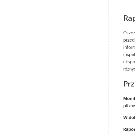
Rap
Oszcz
przed
infor
inspe
ekspo
różny
Pr
Moni
plikó
Widok
Raport