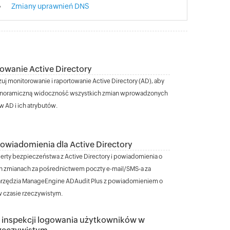
Zmiany uprawnień DNS
owanie Active Directory
uj monitorowanie i raportowanie Active Directory (AD), aby
anoramiczną widoczność wszystkich zmian wprowadzonych
w AD i ich atrybutów.
owiadomienia dla Active Directory
lerty bezpieczeństwa z Active Directory i powiadomienia o
h zmianach za pośrednictwem poczty e-mail/SMS-a za
rzędzia ManageEngine ADAudit Plus z powiadomieniem o
 czasie rzeczywistym.
 inspekcji logowania użytkowników w