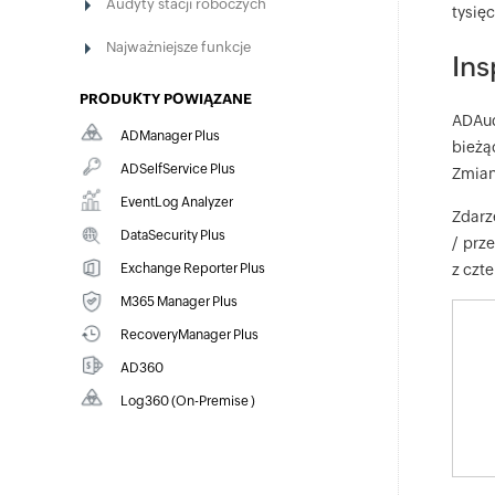
Audyty stacji roboczych
tysię
Najważniejsze funkcje
Ins
PRODUKTY POWIĄZANE
ADAud
ADManager Plus
bieżą
Zarządzanie i raportowanie Active Directory,
ADSelfService Plus
Zmian
Microsoft 365 i Exchange
Samoobsługa haseł, MFA dla punktów końcowych,
EventLog Analyzer
dostęp warunkowy i SSO dla przedsiębiorstw
Zdarz
Wyczerpujące zarządzanie dziennikami i
DataSecurity Plus
/ prz
zgodnością IT
Inspekcje plików, przeciwdziałanie wyciekom
Exchange Reporter Plus
z czt
danych i ocena ryzyka danych
Raportowanie, audyty i monitorowanie dla
M365 Manager Plus
hybrydowego Exchange i Skype
Zarządzanie, raportowanie i inspekcje Microsoft
RecoveryManager Plus
365
Tworzenie kopii zapasowych i odzyskiwanie Active
AD360
Directory, Microsoft 365 i Exchange
Zarządzanie tożsamościami i dostępem dla
Log360 (
On-Premise
)
pracowników w ekosystemach hybrydowych
Zarządzanie tożsamościami i dostępem dla
pracowników w ekosystemach hybrydowych