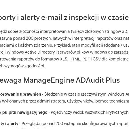
orty i alerty e-mail z inspekcji w czas
ędź sobie złożoności interpretowania tysięcy złożonych stringów SD, 
stawia ponad 200 prostych, łatwych w interpretacji raportów oraz n
macjami o każdym zdarzeniu. Przykład: stan modyfikacji (dodane / u
kcji Windows Active Directory i serwerów plików Windows do zarządz
rtowania raportów do formatów XLS, HTML, PDF i CSV dla kompletnego
ch wymogów zgodności.
zewaga ManageEngine ADAudit Plus
torowanie uprawnień
- Śledzenie w czasie rzeczywistym Windows AD
w wykonanych przez administratora, użytkowników, pomoc techniczną
 pulpitu nawigacyjnego
- Pojedynczy widok wszystkich krytycznyc
y i alerty
- Przeglądaj ponad 200 wstępnie skonfigurowanych raportó