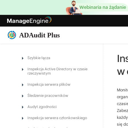
Webinaria na żądanie
In
Szybkie łącza
w 
Inspekcja Active Directory w czasie
rzeczywistym
Inspekcja serwera plików
Monit
Śledzenie pracowników
organ
czasi
Audyt zgodności
Zabez
każdy
Inspekcja serwera członkowskiego
się d