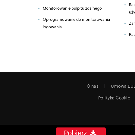
Rap
Monitorowanie pulpitu zdalnego
uż
Oprogramowanie do monitorowania
Zar
logowania
Rap
O nas
Umowa EU
Polityka Cookie
©
Pobierz