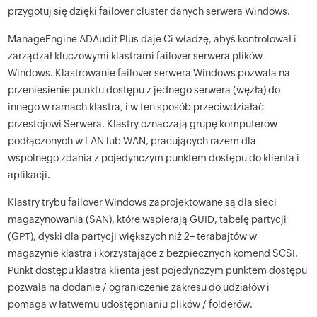
przygotuj się dzięki failover cluster danych serwera Windows.
ManageEngine ADAudit Plus daje Ci władzę, abyś kontrolował i
zarządzał kluczowymi klastrami failover serwera plików
Windows. Klastrowanie failover serwera Windows pozwala na
przeniesienie punktu dostępu z jednego serwera (węzła) do
innego w ramach klastra, i w ten sposób przeciwdziałać
przestojowi Serwera. Klastry oznaczają grupę komputerów
podłączonych w LAN lub WAN, pracujących razem dla
wspólnego zdania z pojedynczym punktem dostępu do klienta i
aplikacji.
Klastry trybu failover Windows zaprojektowane są dla sieci
magazynowania (SAN), które wspierają GUID, tabelę partycji
(GPT), dyski dla partycji większych niż 2+ terabajtów w
magazynie klastra i korzystające z bezpiecznych komend SCSI.
Punkt dostępu klastra klienta jest pojedynczym punktem dostępu
pozwala na dodanie / ograniczenie zakresu do udziałów i
pomaga w łatwemu udostępnianiu plików / folderów.