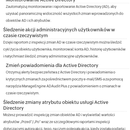
Zautomatyzuj monitorowanie i raportowanie Active Directory (AD), aby
uzyskać panoramiczną widoczność wszystkich zmian wprowadzonych do
obiektów AD i ich atrybutów.
Śledzenie akcji administracyjnych użytkowników w
czasie rzeczywistym
Dzięki raportom z inspekcji zmian AD w czasie rzeczywistym można śledzić
cykl życia obiektu użytkownika, monitorować konta AD, historię użytkowników
i natychmiast śledzić zmiany administracyjne użytkowników.
Zmień powiadomienia dla Active Directory
Otrzymuj alerty bezpieczeństwa z Active Directory i powiadomienia o
krytycznych zmianach za pośrednictwem poczty e-mail/SMS-a za pomocą
narzędzia ManageEngine ADAudit Plus z powiadomieniem o zmianach w
czasie rzeczywistym.
Śledzenie zmiany atrybutu obiektu usługi Active
Directory
Możesz prowadzić inspekcję zmian obiektów AD i wyświetlać wartości
atrybutów „Przed”/„Po” wraz ze szczegółowymi raportami inspekcji
dotyczącymi autora akcji, tego, na czym polegała akcja, kiedy została podjęta i