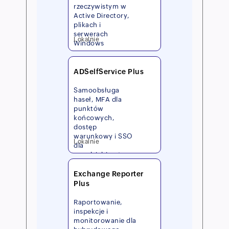
rzeczywistym w
Active Directory,
plikach i
serwerach
Lokalnie
Windows
ADSelfService Plus
Samoobsługa
haseł, MFA dla
punktów
końcowych,
dostęp
warunkowy i SSO
Lokalnie
dla
przedsiębiorstw
Exchange Reporter
Plus
Raportowanie,
inspekcje i
monitorowanie dla