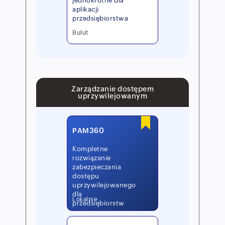
jednokrotne dla
aplikacji
przedsiębiorstwa
Bulut
Zarządzanie dostępem
uprzywilejowanym
PAM360
Kompletne
rozwiązanie
zabezpieczania
dostępu
uprzywilejowanego
dla
Lokalnie
przedsiębiorstw