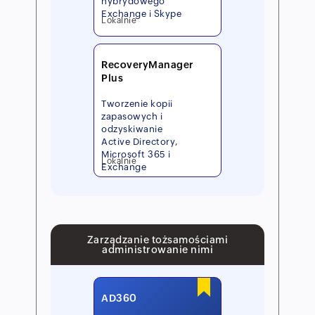
hybrydowego
Exchange i Skype
Lokalnie
RecoveryManager
Plus
Tworzenie kopii
zapasowych i
odzyskiwanie
Active Directory,
Microsoft 365 i
Lokalnie
Exchange
Zarządzanie tożsamościami
administrowanie nimi
AD360