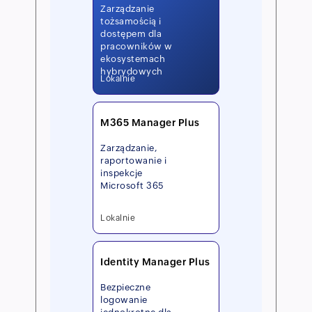
Zarządzanie
tożsamością i
dostępem dla
pracowników w
ekosystemach
hybrydowych
Lokalnie
M365 Manager Plus
Zarządzanie,
raportowanie i
inspekcje
Microsoft 365
Lokalnie
Identity Manager Plus
Bezpieczne
logowanie