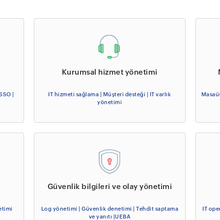
Kurumsal hizmet yönetimi
SSO |
IT hizmeti sağlama | Müşteri desteği | IT varlık
Masaüs
yönetimi
Güvenlik bilgileri ve olay yönetimi
etimi
Log yönetimi | Güvenlik denetimi | Tehdit saptama
IT ope
ve yanıtı |UEBA