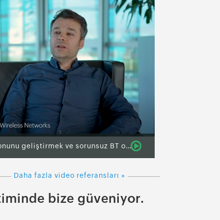
Airties, süreç otomasyonunu geliştirmek ve sorunsuz BT operasyonları elde etmek için ManageEngine'den yararlanıyor
Daha fazla video referansları »
timinde bize güveniyor.