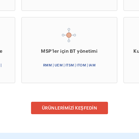
me
MSP’ler için BT yönetimi
Ku
 |
RMM | UEM | ITSM | ITOM | IAM
ÜRÜNLERİMİZİ KEŞFEDİN