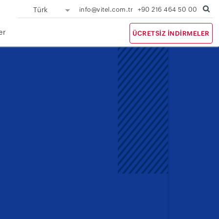
Türk
info@vitel.com.tr
+90 216 464 50 00
er
ÜCRETSIZ İNDIRMELER