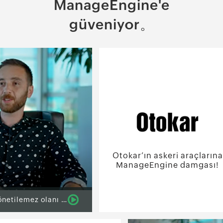
ManageEngine'e
güveniyor。
Otokar’ın askeri araçlarına
ManageEngine damgası!
ManageEngine, İnci GS Yuasa Akü için yönetilemez olanı nasıl basit hale getirdi