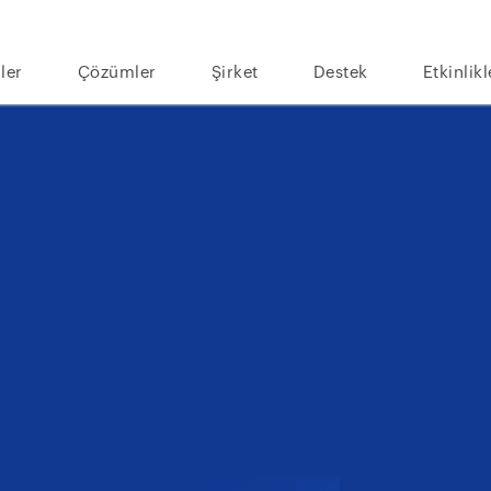
ler
Çözümler
Şirket
Destek
Etkinlikl