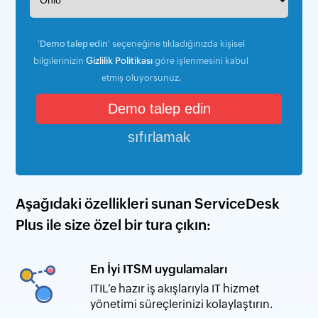
'
Demo talep edin
' seçeneğine tıkladığınızda kişisel
bilgilerinizin
Gizlilik Politikası
göre işlenmesini kabul
etmiş oluyorsunuz.
Aşağıdaki özellikleri sunan ServiceDesk
Plus ile size özel bir tura çıkın:
En İyi ITSM uygulamaları
ITIL’e hazır iş akışlarıyla IT hizmet
yönetimi süreçlerinizi kolaylaştırın.