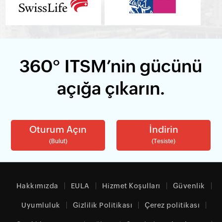
360° ITSM’nin gücünü
açığa çıkarın.
Oturum Açın
İndirin
(Bulut)
(Tesiste)
Hakkımızda
EULA
Hizmet Koşulları
Güvenlik
Uyumluluk
Gizlilik Politikası
Çerez politikası