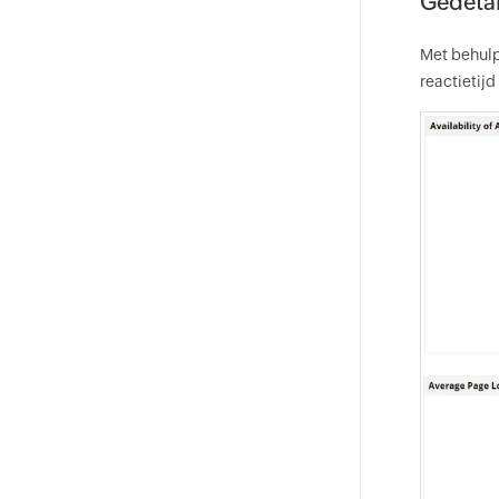
Gedetai
Met behulp
reactietijd