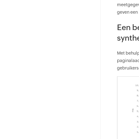
meetgegeve
geven een 
Een b
synth
Met behulp
paginalaad
gebruikers