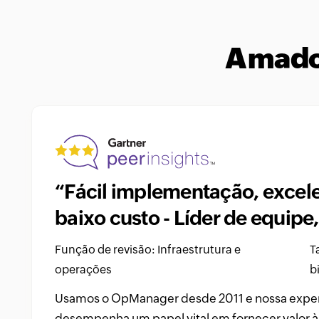
Amado 
“Fácil implementação, excele
baixo custo - Líder de equipe,
Função de revisão: Infraestrutura e
T
operações
b
“O OpManager me ajuda a mon
os aspectos do data center e
Usamos o OpManager desde 2011 e nossa experi
equipamentos como servidor
desempenha um papel vital em fornecer valor à