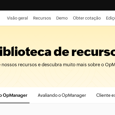
Visão geral
Recursos
Demo
Obter cotação
Ediç
iblioteca de recurs
e nossos recursos e descubra muito mais sobre o Op
o OpManager
Avaliando o OpManager
Cliente e