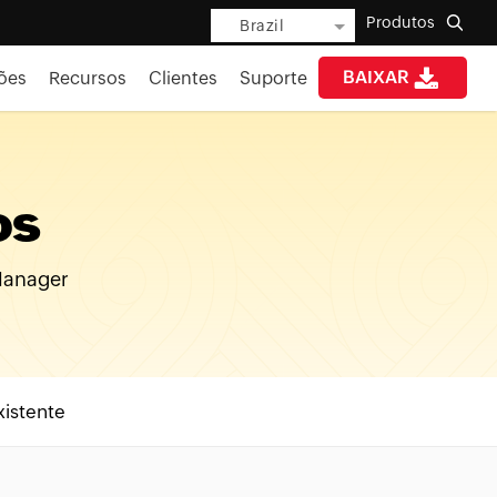
Produtos
Brazil
BAIXAR
ões
Recursos
Clientes
Suporte
os
Manager
xistente