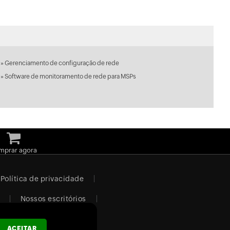
»
Gerenciamento de configuração de rede
»
Software de monitoramento de rede para MSPs
mprar agora
Política de privacidade
Nossos escritórios
ACEITAR