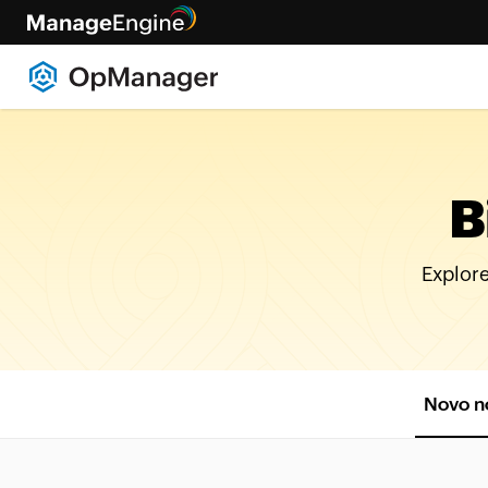
B
Explor
Novo n