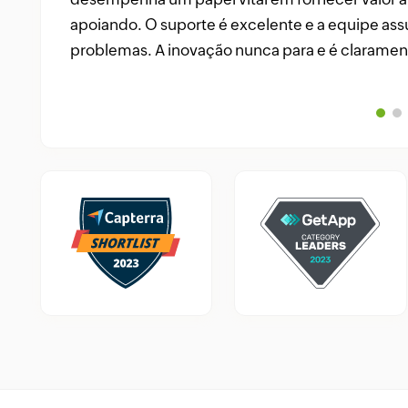
e roteadores. Ele é rápido, intu
apoiando. O suporte é excelente e a equipe ass
centralizado e você não preci
problemas. A inovação nunca para e é clarament
especialista para lidar com 
Altaleb Alshenqiti
NGHA
ASSISTA AGORA