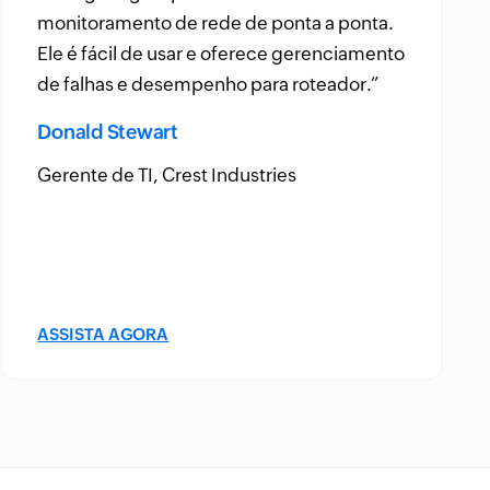
um ou dois recursos que o tornariam realmente a melhor 
.
organização obteve valor com ele.”
udo, é o produto mais abrangente e fácil de usar do merca
to
John Rosser
Gerente de MIS
ASSISTA AGORA