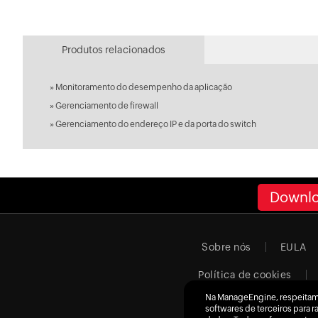
Produtos relacionados
»
Monitoramento do desempenho da aplicação
»
Gerenciamento de firewall
»
Gerenciamento do endereço IP e da porta do switch
Downl
Sobre nós
EULA
Política de cookies
Na ManageEngine, respeitam
softwares de terceiros para 