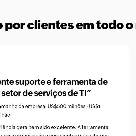
por clientes em todo 
nte suporte e ferramenta de
“O
 setor de serviços de TI”
pa
Or
amanho da empresa: US$500 milhões - US$1
ilhão
itorar todos
“Donald Stewart, gerente de TI da Crest
Funç
Industries, está feliz com o OpManager d
ência geral tem sido excelente. A ferramenta
Tenh
es, switches
ManageEngine por seu software de
 nossa organização e aos clientes que estamos