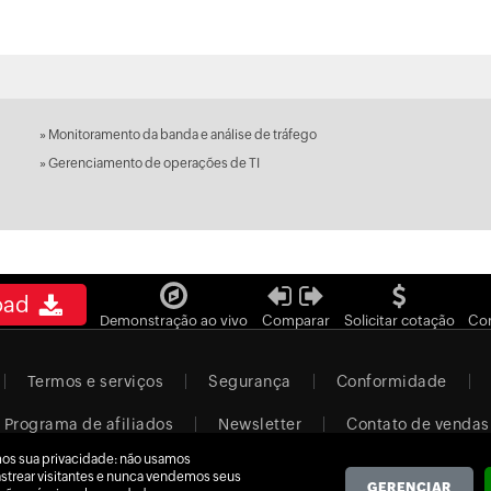
»
Monitoramento da banda e análise de tráfego
»
Gerenciamento de operações de TI
oad
Demonstração ao vivo
Comparar
Solicitar cotação
Co
Termos e serviços
Segurança
Conformidade
Programa de afiliados
Newsletter
Contato de vendas
os sua privacidade: não usamos
Brazil (Português)
rastrear visitantes e nunca vendemos seus
GERENCIAR