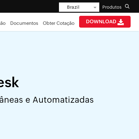
Brazil
Produtos
DOWNLOAD
ção
Documentos
Obter Cotação
esk
ntâneas e Automatizadas