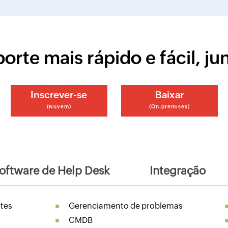
orte mais rápido e fácil, ju
Inscrever-se
Baixar
(Nuvem)
(On-premises)
oftware de Help Desk
Integração
tes
Gerenciamento de problemas
CMDB