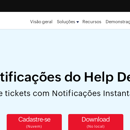
Visão geral
Soluções
Recursos
Demonstra
tificações do Help D
e tickets com Notificações Insta
Cadastre-se
Download
(Nuvem)
(No local)