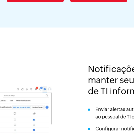
Notificaçõ
manter seus
de TI info
Enviar alertas au
ao pessoal de TI 
Configurar notif