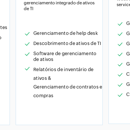
gerenciamento integrado de ativos
servic
de TI
G
tes
Gerenciamento de help desk
G
o
Descobrimento de ativos de TI
G
Software de gerenciamento
G
de ativos
G
Relatórios de inventário de
C
ativos &
G
Gerenciamento de contratos e
C
compras