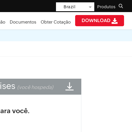
Brazil
Produtos
DOWNLOAD
ção
Documentos
Obter Cotação
ises
(você hospeda)
ara você.