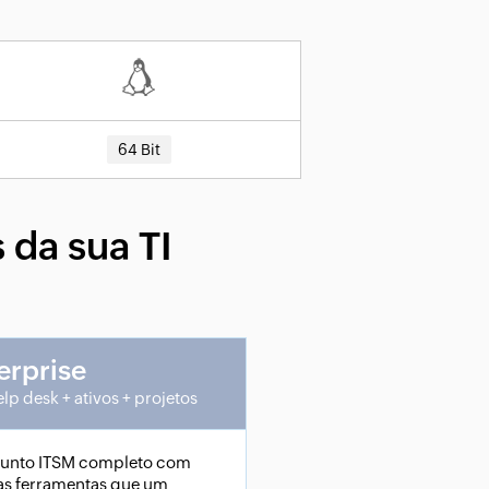
64 Bit
 da sua TI
erprise
elp desk + ativos + projetos
junto ITSM completo com
as ferramentas que um