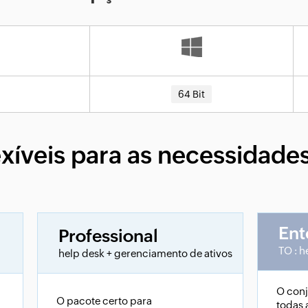
64 Bit
exíveis para as necessidades
Ent
Professional
TO : h
help desk + gerenciamento de ativos
O con
O pacote certo para
todas 