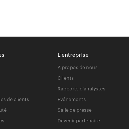
es
L'entreprise
À propos de nous
Clients
Rapports d'analystes
s de clients
Événements
uté
Salle de presse
cs
Devenir partenaire