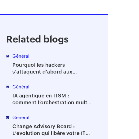
Related blogs
Général
Pourquoi les hackers
s'attaquent d'abord aux
comptes à privilèges
Général
IA agentique en ITSM :
comment l’orchestration multi-
agents accélère la résolution
des incidents
Général
Change Advisory Board :
L'évolution qui libère votre IT