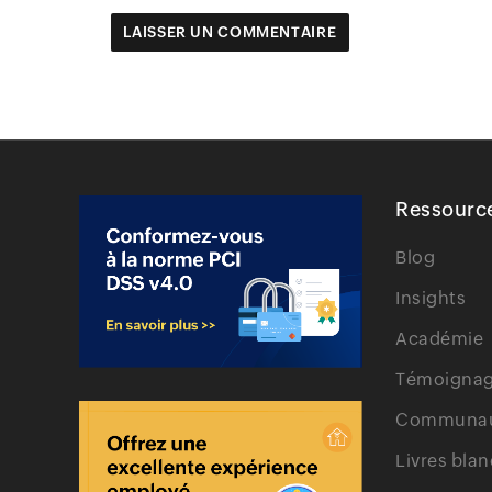
Ressourc
Blog
Insights
Académie
Témoignage
Communa
Livres blan