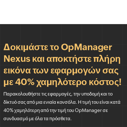
Δοκιμάστε το OpManager
Nexus και αποκτήστε πλήρη
εικόνα των εφαρμογών σας
με 40% χαμηλότερο κόστος!
Παρακολουθήστε τις εφαρμογές, την υποδομή και το
δίκτυό σας από μια ενιαία κονσόλα. Η τιμή του είναι κατά
40% χαμηλότερη από την τιμή του OpManager σε
συνδυασμό με όλα τα πρόσθετα.