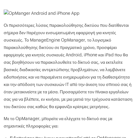
Οι περισσότερες λύσεις παρακολούθησης δικτύου που διατίθενται
σήμερα δεν παρέχουν ενσωματωμένη εφαρμογή για κινητές
συσκευές. Το ManageEngine OpManager, το λογισμικό
παρακολούθησης δικτύου σε πραγματικό χρόνο, προσφέρει
εφαρμογές για κινητές συσκευές Android, iPhone και iPad που θα
σας βοηθήσουν να παρακολουθείτε το δίκτυό σας, να εκτελείτε
βασικές διαδικασίες αντιμετώπισης προβλημάτων, να λαμβάνετε
ειδοποιήσεις και να παραμένετε ενημερωμένοι για τη διαθεσιμότητα
και την απόδοση των συσκευών IT από την άνεση του σπιτιού σας ή
όταν μετακινείστε με τα μέσα. Προσαρμόστε τον πίνακα εργαλείων
σας για να βλέπετε, εν κινήσει, με μια ματιά την τρέχουσα κατάσταση
του δικτύου σας καθώς θα εμφανίζει κρίσιμες μετρήσεις.
Με το OpManager, μπορείτε να ελέγχετε το δίκτυό σας με
σημαντικές πληροφορίες για: