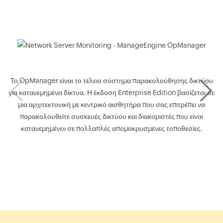
Το OpManager είναι το τέλειο σύστημα παρακολούθησης δικτύου
για κατανεμημένα δίκτυα. Η έκδοση Enterprise Edition βασίζεται σε
μια αρχιτεκτονική με κεντρικό αισθητήρα που σας επιτρέπει να
π
παρακολουθείτε συσκευές δικτύου και διακομιστές που είναι
κατανεμημένοι σε πολλαπλές απομακρυσμένες τοποθεσίες.
α