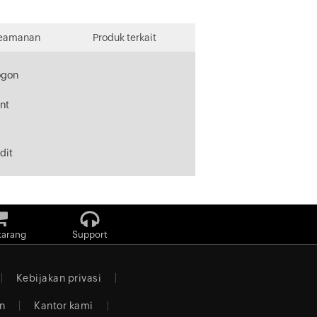
 keamanan
Produk terkait
ogon
nt
dit
karang
Support
Kebijakan privasi
n
Kantor kami