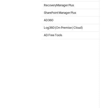
File server auditing & data discovery
RecoveryManager Plus
Enterprise backup and recovery tool
SharePoint Manager Plus
SharePoint Reporting and Auditing
AD360
Integrated Identity & Access Management
Log360 (
On-Premise
|
Cloud
)
Comprehensive SIEM and UEBA
AD Free Tools
Tool GRATIS Active Directory