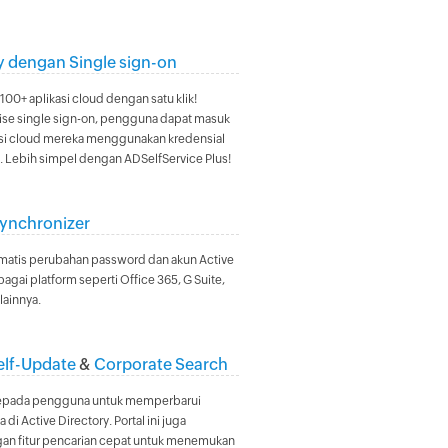
y dengan Single sign-on
 100+ aplikasi cloud dengan satu klik!
ise single sign-on, pengguna dapat masuk
asi cloud mereka menggunakan kredensial
y. Lebih simpel dengan ADSelfService Plus!
ynchronizer
omatis perubahan password dan akun Active
bagai platform seperti Office 365, G Suite,
lainnya.
elf-Update
&
Corporate Search
 kepada pengguna untuk memperbarui
di Active Directory. Portal ini juga
gan fitur pencarian cepat untuk menemukan