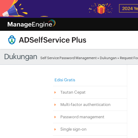
Dukungan
Self Service Password Management
»
Dukungan
» Request Fo
Edisi Gratis
Tautan Cepat
Multi-factor authentication
Password management
Single sign-on