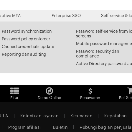
aptive MFA
Enterprise SSO
Self-service &
Password synchronization
Password self-service from l
screens
Password policy enforcer
Mobile password manageme
Cached credentials update
Password security dan
Reporting dan auditing
compliance
Active Directory password au
Fitur
Demo Online
Penawaran
Beli Se
ULA
Ketentuan layanan
Keamanan
Kepatuhan
Program afiliasi
Buletin
Hubungi bagian penjuala