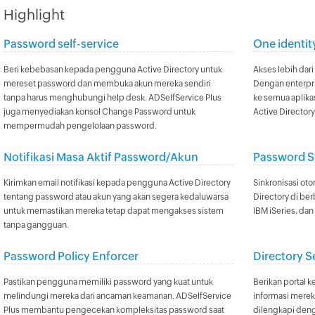
Highlight
Password self-service
One identit
Beri kebebasan kepada pengguna Active Directory untuk
Akses lebih dari
mereset password dan membuka akun mereka sendiri
Dengan enterpr
tanpa harus menghubungi help desk. ADSelfService Plus
ke semua aplik
juga menyediakan konsol Change Password untuk
Active Director
mempermudah pengelolaan password.
Notifikasi Masa Aktif Password/Akun
Password S
Kirimkan email notifikasi kepada pengguna Active Directory
Sinkronisasi ot
tentang password atau akun yang akan segera kedaluwarsa
Directory di ber
untuk memastikan mereka tetap dapat mengakses sistem
IBM iSeries, dan 
tanpa gangguan.
Password Policy Enforcer
Directory S
Pastikan pengguna memiliki password yang kuat untuk
Berikan portal
melindungi mereka dari ancaman keamanan. ADSelfService
informasi mereka 
Plus membantu pengecekan kompleksitas password saat
dilengkapi den