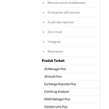
Remote work enablement
Enterprise self-service
Audit dan laporan
Zero trust
Integrasi
Keamanan
Produk Terkait
ADManager Plus
Active Directory Management & Reporting
ADAudit Plus
Real-time Active Directory Auditing and UBA
Exchange Reporter Plus
Exchange Server Auditing & Reporting
EventLog Analyzer
Real-time Log Analysis & Reporting
M365 Manager Plus
Microsoft 365 Management & Reporting Tool
DataSecurity Plus