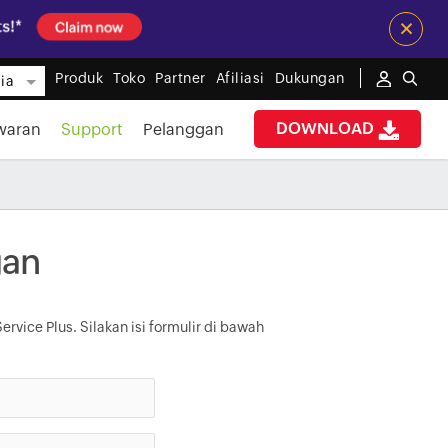
×
Produk
Toko
Partner
Afiliasi
Dukungan
ia
DOWNLOAD
waran
Support
Pelanggan
gan
vice Plus. Silakan isi formulir di bawah