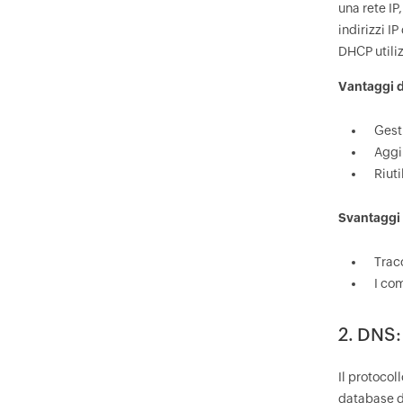
una rete IP
indirizzi I
DHCP utiliz
Vantaggi d
Gesti
Aggi
Riuti
Svantaggi 
Tracc
I co
2. DNS
Il protocol
database di