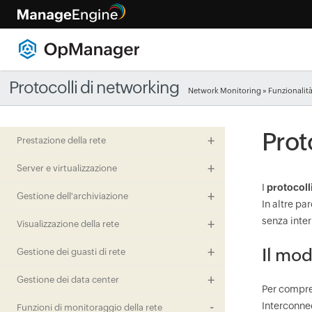
Protocolli di networking
Network Monitoring
»
Funzionalit
Proto
Prestazione della rete
Server e virtualizzazione
I
protocolli
Gestione dell'archiviazione
In altre pa
senza inter
Visualizzazione della rete
Il mod
Gestione dei guasti di rete
Gestione dei data center
Per compre
Interconnec
Funzioni di monitoraggio della rete