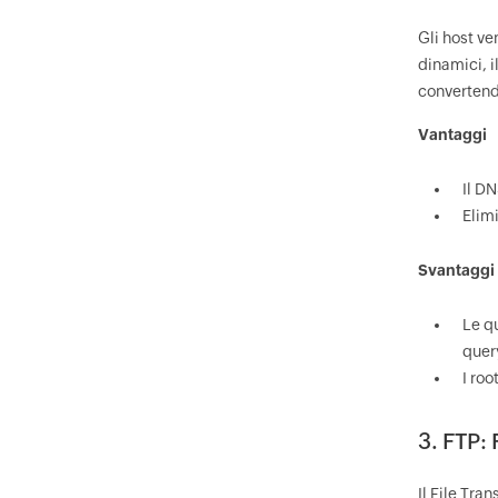
Gli host ve
dinamici, i
convertendo
Vantaggi
Il DN
Elimi
Svantaggi
Le q
quer
I ro
3. FTP: 
Il File Tra