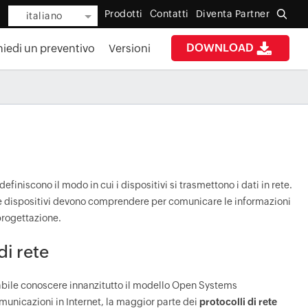
Prodotti
Contatti
Diventa Partner
italiano
DOWNLOAD
iedi un preventivo
Versioni
efiniscono il modo in cui i dispositivi si trasmettono i dati in rete.
 due dispositivi devono comprendere per comunicare le informazioni
 progettazione.
di rete
sabile conoscere innanzitutto il modello Open Systems
omunicazioni in Internet, la maggior parte dei
protocolli di rete