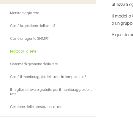
utilizzati 
Monitoraggio rete
Il modello 
o un gruppo
Cos'è la gestione della rete?
A questo p
Cos'è un agente SNMP?
Protocolli di rete
Sistema di gestione della rete
Cos'è il monitoraggio della rete in tempo reale?
Il miglior software gratuito per il monitoraggio della
rete
Gestione delle prestazioni di rete