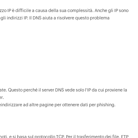
izzo IP è difficile a causa della sua complessità. Anche gli IP sono
i indirizzi IP. Il DNS aiuta a risolvere questo problema
te. Questo perché il server DNS vede solo l'IP da cui proviene la
er.
indirizzare ad altre pagine per ottenere dati per phishing.
moti, e si basa sul protocollo TCP. Per il trasferimento dei file, FTP