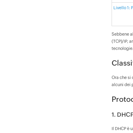
Livello 1: 
Sebbene al
(TCP)/IP, a
tecnologie
Classi
Ora che si 
alcuni dei 
Protoc
1. DHCP
Il DHCP è u