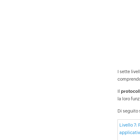
I sette live
comprendono
Il
protocoll
la loro fun
Di seguito 
Livello 7: 
applicati