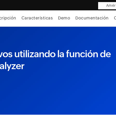
Améri
cripción
Características
Demo
Documentación
vos utilizando la función de
alyzer