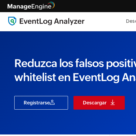
Des
Reduzca los falsos positi
whitelist en EventLog An
Registrarse
Descargar