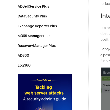
reduc
ADSelfService Plus
Int
DataSecurity Plus
Exchange Reporter Plus
Los a
de re
M365 Manager Plus
positi
RecoveryManager Plus
Por e
a pes
AD360
fuente
Log360