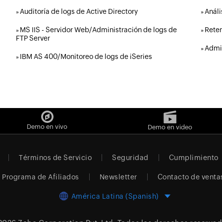
Auditoría de logs de Active Directory
Análi
»
»
MS IIS - Servidor Web/Administración de logs de
Reten
»
»
FTP Server
Admin
»
IBM AS 400/Monitoreo de logs de iSeries
»
Demo en vivo
Demo en video
Términos de Servicio
Seguridad
Cumplimiento
Programa de Afiliados
Newsletter
Contacto de venta
América Latina (Spanish)