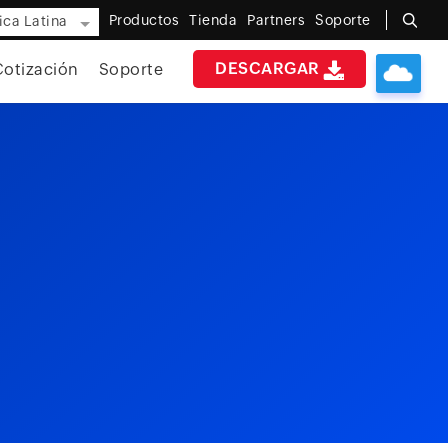
Productos
Tienda
Partners
Soporte
ca Latina
DESCARGAR
Cotización
Soporte