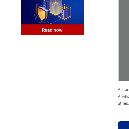
Al co
Analy
útiles